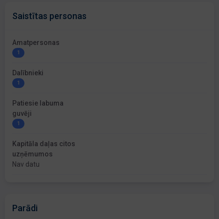
Saistītas personas
Amatpersonas
1
Dalībnieki
1
Patiesie labuma
guvēji
1
Kapitāla daļas citos
uzņēmumos
Nav datu
Parādi