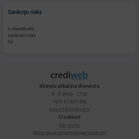
Sankciju risks
Ir identificēts
sankciju risks
Nē
Klientu atbalsta dienests
P - P 09:00 - 17:30
+371 67-501-335
support@crediweb.lv
Crediweb
Par mums
Mājas lapas izmantošanas noteikumi