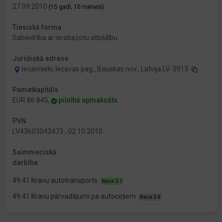
27.09.2010
(15 gadi, 10 mēneši)
Tiesiskā forma
Sabiedrība ar ierobežotu atbildību
Juridiskā adrese
Iecavnieki, Iecavas pag., Bauskas nov., Latvija LV-3913
Pamatkapitāls
EUR 86 845,
pilnībā apmaksāts
PVN
LV43603043473 , 02.10.2010
Saimnieciskā
darbība
49.41 Kravu autotransports
Nace 2.1
49.41 Kravu pārvadājumi pa autoceļiem
Nace 2.0