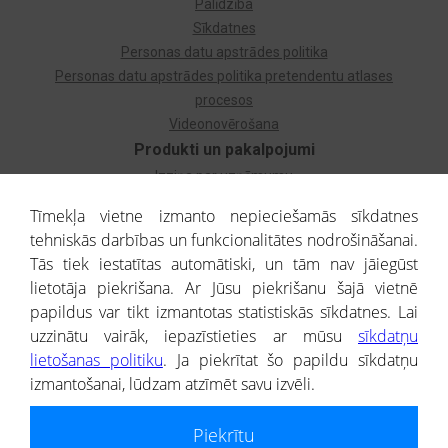
Palīdzība
Sīkdatnes
Personas datu apstrādes politika
Personas datu apstrādes politika pretendentu atlases
procesos
Videonovērošana
Produkti un pakalpojumi
Izziņa par uzņēmumu
Izziņa par privātpersonu
Tīmekļa vietne izmanto nepieciešamās sīkdatnes
Dzimtas koks
tehniskās darbības un funkcionalitātes nodrošināšanai.
Uzņēmumu atlase
Tās tiek iestatītas automātiski, un tām nav jāiegūst
Monitorings
lietotāja piekrišana. Ar Jūsu piekrišanu šajā vietnē
Kredītizziņa par ārvalstu uzņēmumiem
papildus var tikt izmantotas statistiskās sīkdatnes. Lai
uzzinātu vairāk, iepazīstieties ar mūsu
sīkdatņu
® CREDITREFORM Latvija
lietošanas politiku
. Ja piekrītat šo papildu sīkdatņu
SIA
izmantošanai, lūdzam atzīmēt savu izvēli.
People illustrations by Storyset
Piekrītu