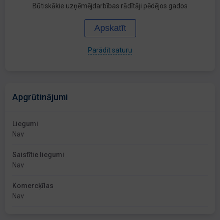
Būtiskākie uzņēmējdarbības rādītāji pēdējos gados
Apskatīt
Parādīt saturu
Apgrūtinājumi
Liegumi
Nav
Saistītie liegumi
Nav
Komercķīlas
Nav