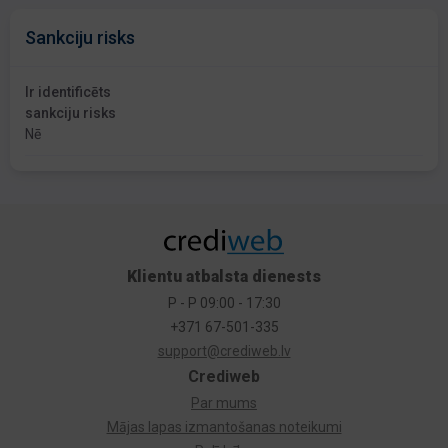
Sankciju risks
Ir identificēts
sankciju risks
Nē
Klientu atbalsta dienests
P - P 09:00 - 17:30
+371 67-501-335
support@crediweb.lv
Crediweb
Par mums
Mājas lapas izmantošanas noteikumi