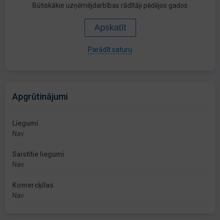
Būtiskākie uzņēmējdarbības rādītāji pēdējos gados
Apskatīt
Parādīt saturu
Apgrūtinājumi
Liegumi
Nav
Saistītie liegumi
Nav
Komercķīlas
Nav