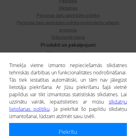
Palīdzība
Sīkdatnes
Personas datu apstrādes politika
Personas datu apstrādes politika pretendentu atlases
procesos
Videonovērošana
Produkti un pakalpojumi
Izziņa par uzņēmumu
Izziņa par privātpersonu
Tīmekļa vietne izmanto nepieciešamās sīkdatnes
Dzimtas koks
tehniskās darbības un funkcionalitātes nodrošināšanai.
Uzņēmumu atlase
Tās tiek iestatītas automātiski, un tām nav jāiegūst
Monitorings
lietotāja piekrišana. Ar Jūsu piekrišanu šajā vietnē
Kredītizziņa par ārvalstu uzņēmumiem
papildus var tikt izmantotas statistiskās sīkdatnes. Lai
uzzinātu vairāk, iepazīstieties ar mūsu
sīkdatņu
® CREDITREFORM Latvija
lietošanas politiku
. Ja piekrītat šo papildu sīkdatņu
SIA
izmantošanai, lūdzam atzīmēt savu izvēli.
People illustrations by Storyset
Piekrītu