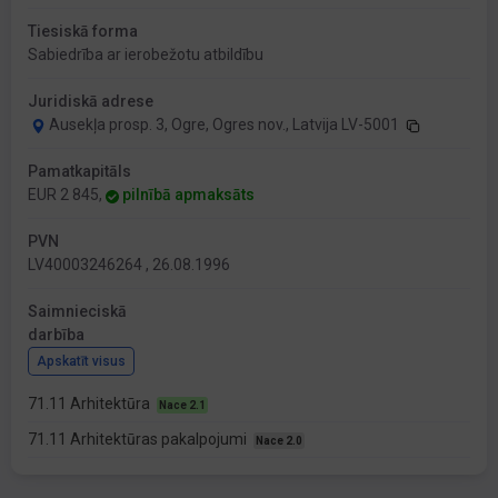
Tiesiskā forma
Sabiedrība ar ierobežotu atbildību
Juridiskā adrese
Ausekļa prosp. 3, Ogre, Ogres nov., Latvija LV-5001
Pamatkapitāls
EUR 2 845,
pilnībā apmaksāts
PVN
LV40003246264 , 26.08.1996
Saimnieciskā
darbība
Apskatīt visus
71.11 Arhitektūra
Nace 2.1
71.11 Arhitektūras pakalpojumi
Nace 2.0