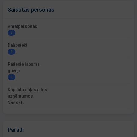
Saistītas personas
Amatpersonas
3
Dalībnieki
1
Patiesie labuma
guvēji
1
Kapitāla daļas citos
uzņēmumos
Nav datu
Parādi