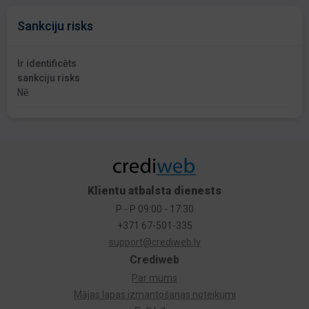
Sankciju risks
Ir identificēts
sankciju risks
Nē
Klientu atbalsta dienests
P - P 09:00 - 17:30
+371 67-501-335
support@crediweb.lv
Crediweb
Par mums
Mājas lapas izmantošanas noteikumi