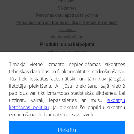
Palīdzība
Sīkdatnes
Personas datu apstrādes politika
Personas datu apstrādes politika pretendentu atlases
procesos
Videonovērošana
Produkti un pakalpojumi
Izziņa par uzņēmumu
Izziņa par privātpersonu
Tīmekļa vietne izmanto nepieciešamās sīkdatnes
Dzimtas koks
tehniskās darbības un funkcionalitātes nodrošināšanai.
Uzņēmumu atlase
Tās tiek iestatītas automātiski, un tām nav jāiegūst
Monitorings
lietotāja piekrišana. Ar Jūsu piekrišanu šajā vietnē
Kredītizziņa par ārvalstu uzņēmumiem
papildus var tikt izmantotas statistiskās sīkdatnes. Lai
uzzinātu vairāk, iepazīstieties ar mūsu
sīkdatņu
® CREDITREFORM Latvija
lietošanas politiku
. Ja piekrītat šo papildu sīkdatņu
SIA
izmantošanai, lūdzam atzīmēt savu izvēli.
People illustrations by Storyset
Piekrītu