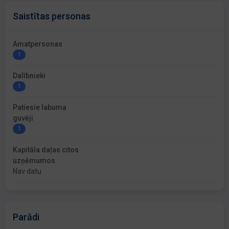
Saistītas personas
Amatpersonas
1
Dalībnieki
1
Patiesie labuma
guvēji
1
Kapitāla daļas citos
uzņēmumos
Nav datu
Parādi