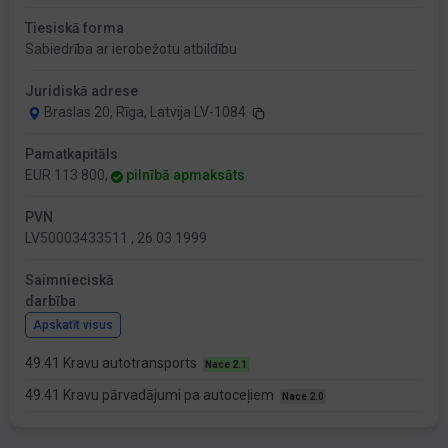
Tiesiskā forma
Sabiedrība ar ierobežotu atbildību
Juridiskā adrese
Braslas 20, Rīga, Latvija LV-1084
Pamatkapitāls
EUR 113 800,
pilnībā apmaksāts
PVN
LV50003433511 , 26.03.1999
Saimnieciskā
darbība
Apskatīt visus
49.41 Kravu autotransports
Nace 2.1
49.41 Kravu pārvadājumi pa autoceļiem
Nace 2.0