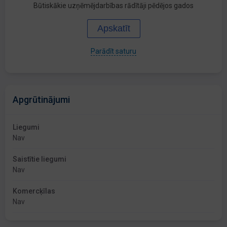
Būtiskākie uzņēmējdarbības rādītāji pēdējos gados
Apskatīt
Parādīt saturu
Apgrūtinājumi
Liegumi
Nav
Saistītie liegumi
Nav
Komercķīlas
Nav