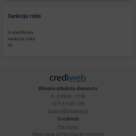
Sankciju risks
Ir identificēts
sankciju risks
Nē
Klientu atbalsta dienests
P - P 09:00 - 17:30
+371 67-501-335
support@crediweb.lv
Crediweb
Par mums
Mājas lapas izmantošanas noteikumi