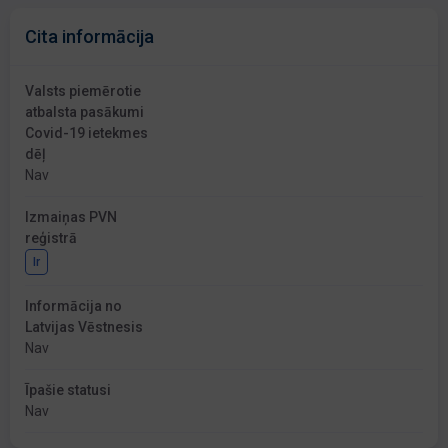
Cita informācija
Valsts piemērotie
atbalsta pasākumi
Covid-19 ietekmes
dēļ
Nav
Izmaiņas PVN
reģistrā
Ir
Informācija no
Latvijas Vēstnesis
Nav
Īpašie statusi
Nav