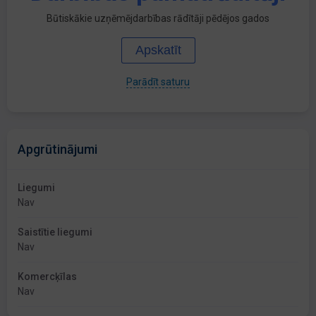
Būtiskākie uzņēmējdarbības rādītāji pēdējos gados
Apskatīt
Parādīt saturu
Apgrūtinājumi
Liegumi
Nav
Saistītie liegumi
Nav
Komercķīlas
Nav