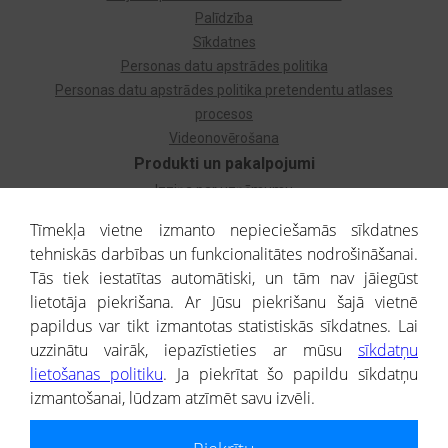
Palīdzība
Sīkdatnes
Personas datu apstrādes politika
Personas datu apstrādes politika pretendentu atlases
procesos
Videonovērošana
Produkti un pakalpojumi
Izziņa par uzņēmumu
Izziņa par privātpersonu
Tīmekļa vietne izmanto nepieciešamās sīkdatnes
Dzimtas koks
tehniskās darbības un funkcionalitātes nodrošināšanai.
Uzņēmumu atlase
Tās tiek iestatītas automātiski, un tām nav jāiegūst
Monitorings
lietotāja piekrišana. Ar Jūsu piekrišanu šajā vietnē
Kredītizziņa par ārvalstu uzņēmumiem
papildus var tikt izmantotas statistiskās sīkdatnes. Lai
uzzinātu vairāk, iepazīstieties ar mūsu
sīkdatņu
® CREDITREFORM Latvija
lietošanas politiku
. Ja piekrītat šo papildu sīkdatņu
SIA
izmantošanai, lūdzam atzīmēt savu izvēli.
People illustrations by Storyset