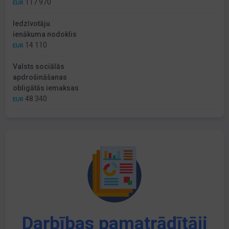
117 970
EUR
Iedzīvotāju
ienākuma nodoklis
14 110
EUR
Valsts sociālās
apdrošināšanas
obligātās iemaksas
48 340
EUR
Darbības pamatrādītāji