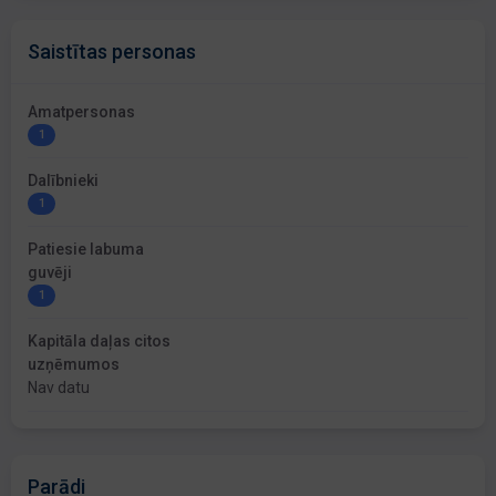
Saistītas personas
Amatpersonas
1
Dalībnieki
1
Patiesie labuma
guvēji
1
Kapitāla daļas citos
uzņēmumos
Nav datu
Parādi