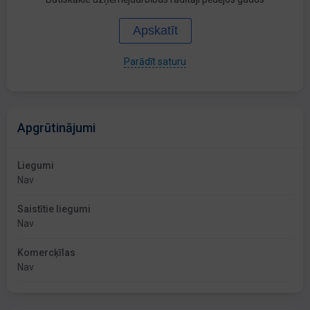
Apskatīt
Parādīt saturu
Apgrūtinājumi
Liegumi
Nav
Saistītie liegumi
Nav
Komercķīlas
Nav