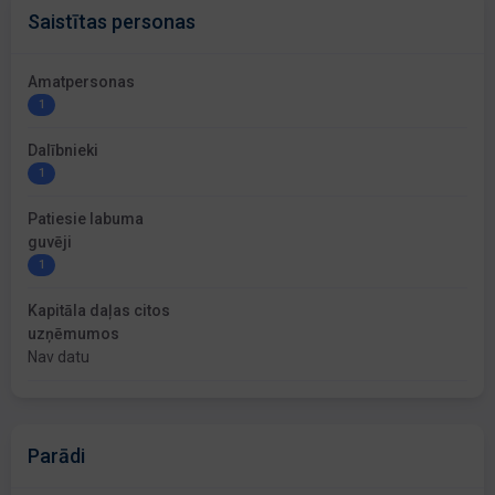
Saistītas personas
Amatpersonas
1
Dalībnieki
1
Patiesie labuma
guvēji
1
Kapitāla daļas citos
uzņēmumos
Nav datu
Parādi