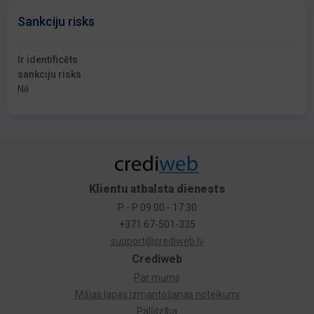
Sankciju risks
Ir identificēts
sankciju risks
Nē
Klientu atbalsta dienests
P - P 09:00 - 17:30
+371 67-501-335
support@crediweb.lv
Crediweb
Par mums
Mājas lapas izmantošanas noteikumi
Palīdzība