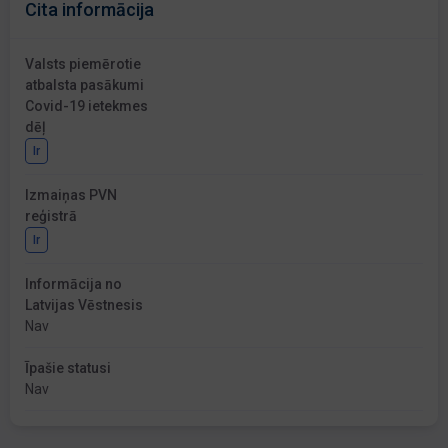
Cita informācija
Valsts piemērotie
atbalsta pasākumi
Covid-19 ietekmes
dēļ
Ir
Izmaiņas PVN
reģistrā
Ir
Informācija no
Latvijas Vēstnesis
Nav
Īpašie statusi
Nav