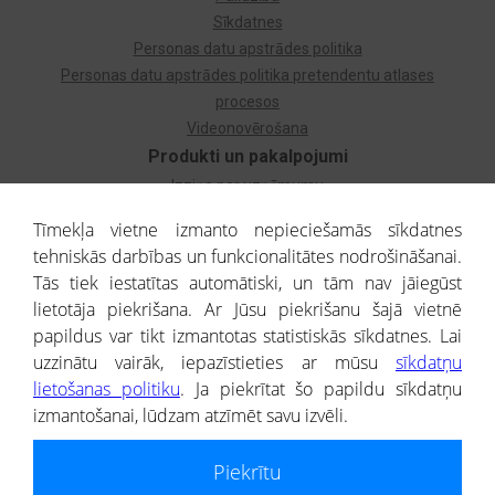
Sīkdatnes
Personas datu apstrādes politika
Personas datu apstrādes politika pretendentu atlases
procesos
Videonovērošana
Produkti un pakalpojumi
Izziņa par uzņēmumu
Izziņa par privātpersonu
Tīmekļa vietne izmanto nepieciešamās sīkdatnes
Dzimtas koks
tehniskās darbības un funkcionalitātes nodrošināšanai.
Uzņēmumu atlase
Tās tiek iestatītas automātiski, un tām nav jāiegūst
Monitorings
lietotāja piekrišana. Ar Jūsu piekrišanu šajā vietnē
Kredītizziņa par ārvalstu uzņēmumiem
papildus var tikt izmantotas statistiskās sīkdatnes. Lai
uzzinātu vairāk, iepazīstieties ar mūsu
sīkdatņu
® CREDITREFORM Latvija
lietošanas politiku
. Ja piekrītat šo papildu sīkdatņu
SIA
izmantošanai, lūdzam atzīmēt savu izvēli.
People illustrations by Storyset
Piekrītu
Informāciju no Uzņēmumu reģistra nodrošina SIA CREDITREFORM Latvija.