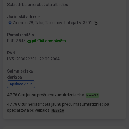
Sabiedrība ar ierobežotu atbildību
Juridiskā adrese
Ziemeļu 28, Talsi, Talsu nov., Latvija LV-3201
Pamatkapitāls
EUR 2 845,
pilnībā apmaksāts
PVN
LV51203022291 , 22.09.2004
Saimnieciskā
darbība
Apskatīt visus
47.78 Citu jaunu preču mazumtirdzniecība
Nace 2.1
47.78 Citur neklasificēta jaunu preču mazumtirdzniecība
specializētajos veikalos
Nace 2.0