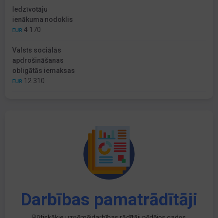
Iedzīvotāju
ienākuma nodoklis
4 170
EUR
Valsts sociālās
apdrošināšanas
obligātās iemaksas
12 310
EUR
Darbības pamatrādītāji
Būtiskākie uzņēmējdarbības rādītāji pēdējos gados