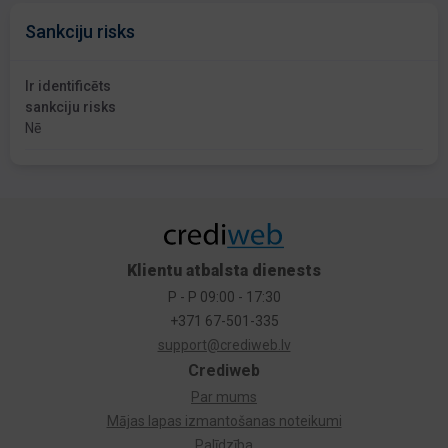
Sankciju risks
Ir identificēts
sankciju risks
Nē
Klientu atbalsta dienests
P - P 09:00 - 17:30
+371 67-501-335
support@crediweb.lv
Crediweb
Par mums
Mājas lapas izmantošanas noteikumi
Palīdzība