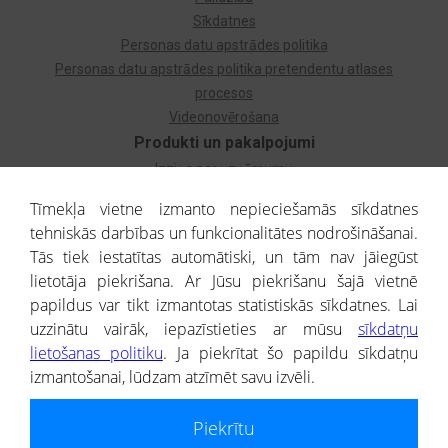
Sīkdatnes
Personas datu apstrādes politika
Personas datu apstrādes politika pretendentu atlases
procesos
Videonovērošana
Produkti un pakalpojumi
Izziņa par uzņēmumu
Izziņa par privātpersonu
Tīmekļa vietne izmanto nepieciešamās sīkdatnes
Dzimtas koks
tehniskās darbības un funkcionalitātes nodrošināšanai.
Uzņēmumu atlase
Tās tiek iestatītas automātiski, un tām nav jāiegūst
Monitorings
lietotāja piekrišana. Ar Jūsu piekrišanu šajā vietnē
Kredītizziņa par ārvalstu uzņēmumiem
papildus var tikt izmantotas statistiskās sīkdatnes. Lai
uzzinātu vairāk, iepazīstieties ar mūsu
sīkdatņu
® CREDITREFORM Latvija
lietošanas politiku
. Ja piekrītat šo papildu sīkdatņu
SIA
izmantošanai, lūdzam atzīmēt savu izvēli.
People illustrations by Storyset
Piekrītu
Informāciju no Uzņēmumu reģistra nodrošina SIA CREDITREFORM Latvija.