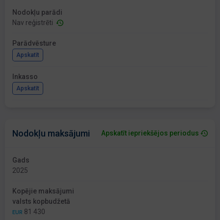
Nodokļu parādi
Nav reģistrēti
Parādvēsture
Apskatīt
Inkasso
Apskatīt
Nodokļu maksājumi
Apskatīt iepriekšējos periodus
Gads
2025
Kopējie maksājumi
valsts kopbudžetā
81 430
EUR