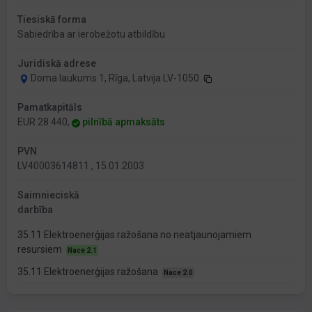
Tiesiskā forma
Sabiedrība ar ierobežotu atbildību
Juridiskā adrese
Doma laukums 1, Rīga, Latvija LV-1050
Pamatkapitāls
EUR 28 440,
pilnībā apmaksāts
PVN
LV40003614811 , 15.01.2003
Saimnieciskā
darbība
35.11 Elektroenerģijas ražošana no neatjaunojamiem
resursiem
Nace 2.1
35.11 Elektroenerģijas ražošana
Nace 2.0