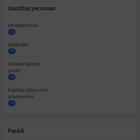
Saistītas personas
Amatpersonas
2
Dalībnieki
1
Patiesie labuma
guvēji
1
Kapitāla daļas citos
uzņēmumos
1
Parādi