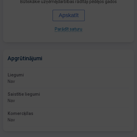
Būtiskākie uzņēmējdarbības rādītāji pēdējos gados
Apskatīt
Parādīt saturu
Apgrūtinājumi
Liegumi
Nav
Saistītie liegumi
Nav
Komercķīlas
Nav