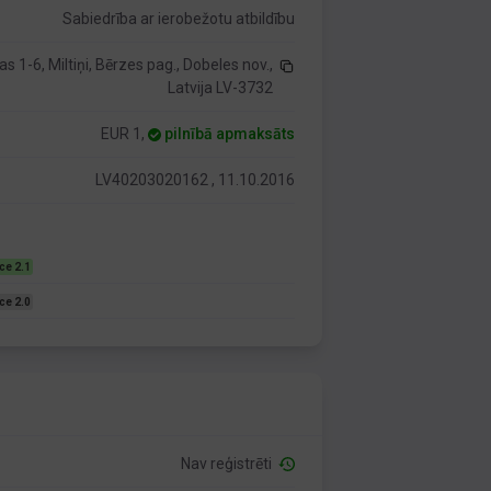
Sabiedrība ar ierobežotu atbildību
as 1-6, Miltiņi, Bērzes pag., Dobeles nov.,
Latvija LV-3732
EUR 1,
pilnībā apmaksāts
LV40203020162 , 11.10.2016
ce 2.1
ce 2.0
Nav reģistrēti