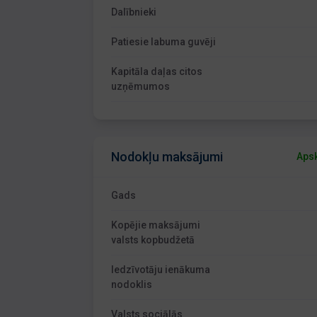
Dalībnieki
Patiesie labuma guvēji
Kapitāla daļas citos
uzņēmumos
Nodokļu maksājumi
Apsk
Gads
Kopējie maksājumi
valsts kopbudžetā
Iedzīvotāju ienākuma
nodoklis
Valsts sociālās