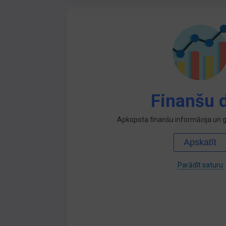
Finanšu d
Apkopota finanšu informācija un ga
Apskatīt
Parādīt saturu