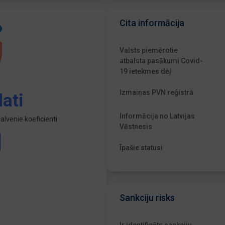
Cita informācija
Valsts piemērotie
atbalsta pasākumi Covid-
19 ietekmes dēļ
Izmaiņas PVN reģistrā
ati
Informācija no Latvijas
lvenie koeficienti
Vēstnesis
Īpašie statusi
Sankciju risks