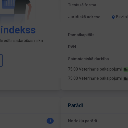
Tiesiskā forma
Juridiskā adrese
Birztal
 indekss
Pamatkapitāls
kredīts sadarbības riska
PVN
Saimnieciskā darbība
75.00 Veterinārie pakalpojumi
Na
75.00 Veterinārie pakalpojumi
Na
Parādi
Nodokļu parādi
1