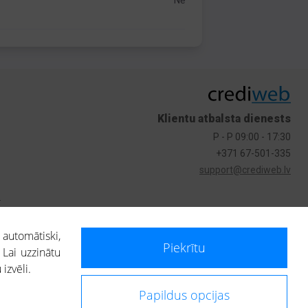
Nē
Klientu atbalsta dienests
P - P 09:00 - 17:30
+371 67-501-335
support@crediweb.lv
s
 automātiski,
Piekrītu
 Lai uzzinātu
izvēli.
Papildus opcijas
ietotājs, izmantojot portālā saņemto informāciju, ir atbildīgs par fizisko