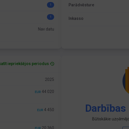
Parādvēsture
1
1
Inkasso
Nav datu
atīt iepriekšējos periodus
2025
44 020
EUR
Darbības 
4 450
EUR
Būtiskākie uzņēmējd
20 360
EUR