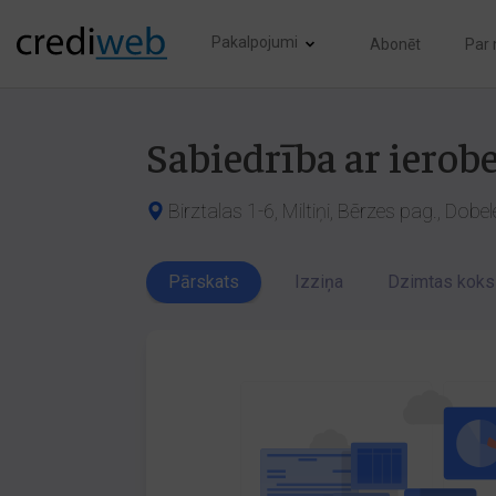
Pakalpojumi
Abonēt
Par
Sabiedrība ar ierob
Birztalas 1-6, Miltiņi, Bērzes pag., Dobe
Pārskats
Izziņa
Dzimtas koks