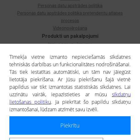
Personas datu apstrādes politika
Personas datu apstrādes politika pretendentu atlases
procesos
Videonovērošana
Produkti un pakalpojumi
Izziņa par uzņēmumu
Izziņa par privātpersonu
Tīmekļa vietne izmanto nepieciešamās sīkdatnes
Dzimtas koks
tehniskās darbības un funkcionalitātes nodrošināšanai.
Uzņēmumu atlase
Tās tiek iestatītas automātiski, un tām nav jāiegūst
Monitorings
lietotāja piekrišana. Ar Jūsu piekrišanu šajā vietnē
Kredītizziņa par ārvalstu uzņēmumiem
papildus var tikt izmantotas statistiskās sīkdatnes. Lai
uzzinātu vairāk, iepazīstieties ar mūsu
sīkdatņu
® CREDITREFORM Latvija
lietošanas politiku
. Ja piekrītat šo papildu sīkdatņu
SIA
izmantošanai, lūdzam atzīmēt savu izvēli.
People illustrations by Storyset
Piekrītu
Informāciju no Uzņēmumu reģistra nodrošina SIA CREDITREFORM Latvija.
Portāla ietvaros saņemtajai informācijai ir uzziņas raksturs, un tai nav
juridiska spēka. Portāla lietotājs, izmantojot portālā saņemto informāciju, ir