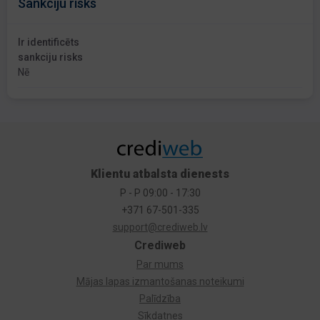
Sankciju risks
Ir identificēts
sankciju risks
Nē
Klientu atbalsta dienests
P - P 09:00 - 17:30
+371 67-501-335
support@crediweb.lv
Crediweb
Par mums
Mājas lapas izmantošanas noteikumi
Palīdzība
Sīkdatnes