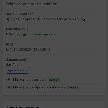
Sabiedrība ar ierobežotu atbildību
Juridiskā adrese
Rīgas 3, Sigulda, Siguldas nov., Latvija LV-2150
Pamatkapitāls
EUR 2 845,
pilnībā apmaksāts
PVN
LV40103283820 , 30.04.2010
Saimnieciskā
darbība
Apskatīt visus
49.41 Kravu autotransports
Nace 2.1
49.41 Kravu pārvadājumi pa autoceļiem
Nace 2.0
Saistītas personas