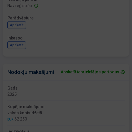
Nav reģistrēti
Parādvēsture
Apskatīt
Inkasso
Apskatīt
Nodokļu maksājumi
Apskatīt iepriekšējos periodus
Gads
2025
Kopējie maksājumi
valsts kopbudžetā
62 250
EUR
Iedzīvotāju