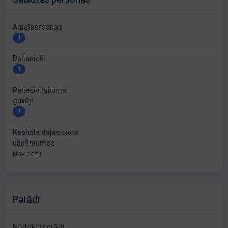
Amatpersonas
1
Dalībnieki
1
Patiesie labuma
guvēji
1
Kapitāla daļas citos
uzņēmumos
Nav datu
Parādi
Nodokļu parādi