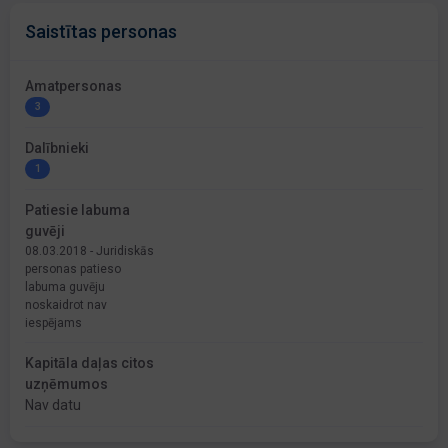
Saistītas personas
Amatpersonas
3
Dalībnieki
1
Patiesie labuma
guvēji
08.03.2018 - Juridiskās
personas patieso
labuma guvēju
noskaidrot nav
iespējams
Kapitāla daļas citos
uzņēmumos
Nav datu