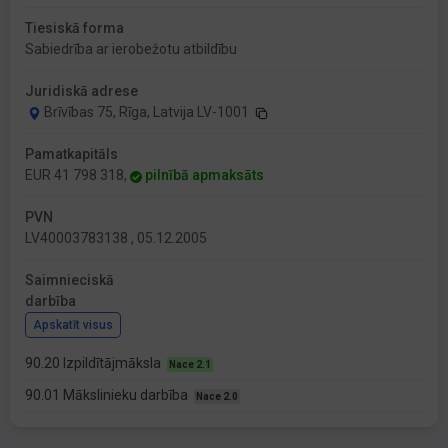
Tiesiskā forma
Sabiedrība ar ierobežotu atbildību
Juridiskā adrese
Brīvības 75, Rīga, Latvija LV-1001
Pamatkapitāls
EUR 41 798 318,
pilnībā apmaksāts
PVN
LV40003783138 , 05.12.2005
Saimnieciskā
darbība
Apskatīt visus
90.20 Izpildītājmāksla
Nace 2.1
90.01 Mākslinieku darbība
Nace 2.0