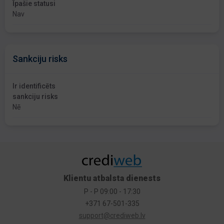
Īpašie statusi
Nav
Sankciju risks
Ir identificēts
sankciju risks
Nē
Klientu atbalsta dienests
P - P 09:00 - 17:30
+371 67-501-335
support@crediweb.lv