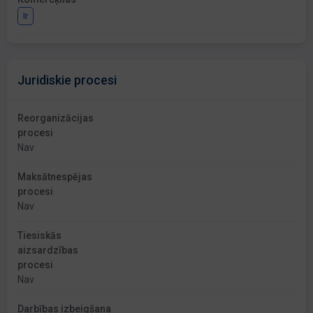
Ir
Juridiskie procesi
Reorganizācijas
procesi
Nav
Maksātnespējas
procesi
Nav
Tiesiskās
aizsardzības
procesi
Nav
Darbības izbeigšana