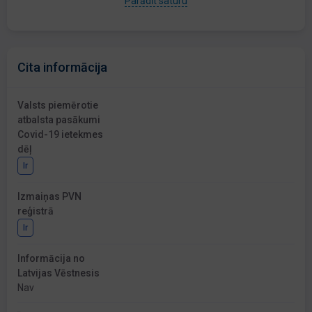
Parādīt saturu
Cita informācija
Valsts piemērotie
atbalsta pasākumi
Covid-19 ietekmes
dēļ
Ir
Izmaiņas PVN
reģistrā
Ir
Informācija no
Latvijas Vēstnesis
Nav