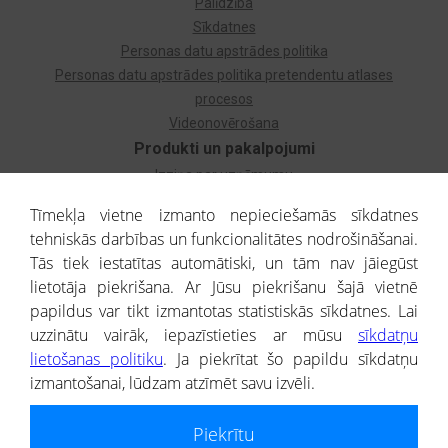
Palīdzība
Sīkdatnes
Personas datu apstrādes politika
Personas datu apstrādes politika pretendentu atlases
procesos
Videonovērošana
Produkti un pakalpojumi
Izziņa par uzņēmumu
Izziņa par privātpersonu
Tīmekļa vietne izmanto nepieciešamās sīkdatnes
Dzimtas koks
tehniskās darbības un funkcionalitātes nodrošināšanai.
Uzņēmumu atlase
Tās tiek iestatītas automātiski, un tām nav jāiegūst
Monitorings
lietotāja piekrišana. Ar Jūsu piekrišanu šajā vietnē
Kredītizziņa par ārvalstu uzņēmumiem
papildus var tikt izmantotas statistiskās sīkdatnes. Lai
uzzinātu vairāk, iepazīstieties ar mūsu
sīkdatņu
® CREDITREFORM Latvija
lietošanas politiku
. Ja piekrītat šo papildu sīkdatņu
SIA
izmantošanai, lūdzam atzīmēt savu izvēli.
People illustrations by Storyset
Piekrītu