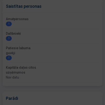
Saistītas personas
Amatpersonas
1
Dalībnieki
1
Patiesie labuma
guvēji
1
Kapitāla daļas citos
uzņēmumos
Nav datu
Parādi