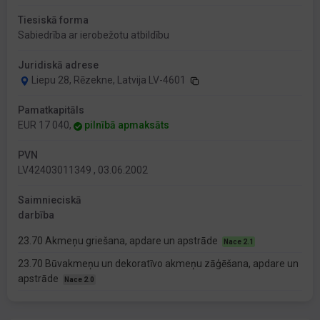
Tiesiskā forma
Sabiedrība ar ierobežotu atbildību
Juridiskā adrese
Liepu 28, Rēzekne, Latvija LV-4601
Pamatkapitāls
EUR 17 040,
pilnībā apmaksāts
PVN
LV42403011349 , 03.06.2002
Saimnieciskā
darbība
23.70 Akmeņu griešana, apdare un apstrāde
Nace 2.1
23.70 Būvakmeņu un dekoratīvo akmeņu zāģēšana, apdare un
apstrāde
Nace 2.0