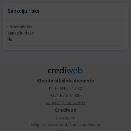
Sankciju risks
Ir identificēts
sankciju risks
Nē
Klientu atbalsta dienests
P - P 09:00 - 17:30
+371 67-501-335
support@crediweb.lv
Crediweb
Par mums
Mājas lapas izmantošanas noteikumi