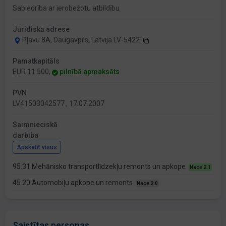
Sabiedrība ar ierobežotu atbildību
Juridiskā adrese
Pļavu 8A, Daugavpils, Latvija LV-5422
Pamatkapitāls
EUR 11 500,
pilnībā apmaksāts
PVN
LV41503042577 , 17.07.2007
Saimnieciskā
darbība
Apskatīt visus
95.31 Mehānisko transportlīdzekļu remonts un apkope
Nace 2.1
45.20 Automobiļu apkope un remonts
Nace 2.0
Saistītas personas