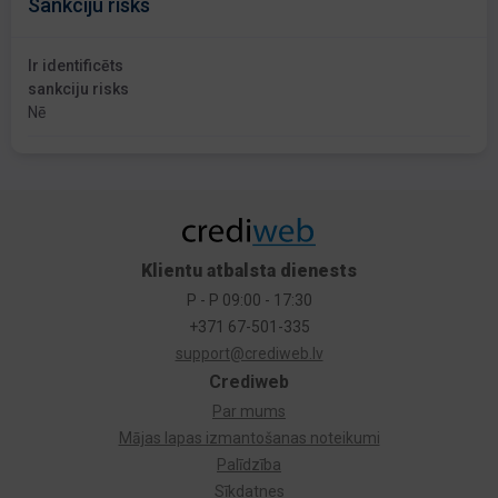
Sankciju risks
Ir identificēts
sankciju risks
Nē
Klientu atbalsta dienests
P - P 09:00 - 17:30
+371 67-501-335
support@crediweb.lv
Crediweb
Par mums
Mājas lapas izmantošanas noteikumi
Palīdzība
Sīkdatnes