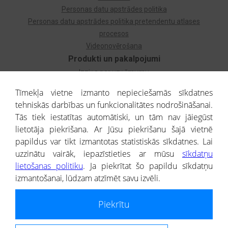
Personas datu apstrādes politika
Personas datu apstrādes politika pretendentu atlases
procesos
Videonovērošana
Produkti un pakalpojumi
Izziņa par uzņēmumu
Izziņa par privātpersonu
Tīmekļa vietne izmanto nepieciešamās sīkdatnes
Dzimtas koks
tehniskās darbības un funkcionalitātes nodrošināšanai.
Uzņēmumu atlase
Tās tiek iestatītas automātiski, un tām nav jāiegūst
Monitorings
lietotāja piekrišana. Ar Jūsu piekrišanu šajā vietnē
Kredītizziņa par ārvalstu uzņēmumiem
papildus var tikt izmantotas statistiskās sīkdatnes. Lai
uzzinātu vairāk, iepazīstieties ar mūsu
sīkdatņu
® CREDITREFORM Latvija
lietošanas politiku
. Ja piekrītat šo papildu sīkdatņu
SIA
izmantošanai, lūdzam atzīmēt savu izvēli.
People illustrations by Storyset
Piekrītu
Informāciju no Uzņēmumu reģistra nodrošina SIA CREDITREFORM Latvija.
Portāla ietvaros saņemtajai informācijai ir uzziņas raksturs, un tai nav
juridiska spēka. Portāla lietotājs, izmantojot portālā saņemto informāciju, ir