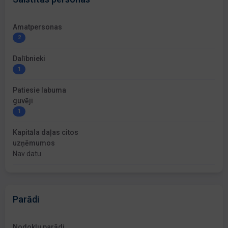
Amatpersonas
2
Dalībnieki
1
Patiesie labuma
guvēji
1
Kapitāla daļas citos
uzņēmumos
Nav datu
Parādi
Nodokļu parādi