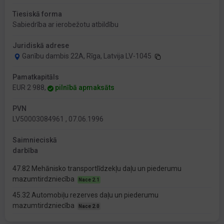
Tiesiskā forma
Sabiedrība ar ierobežotu atbildību
Juridiskā adrese
Ganību dambis 22A, Rīga, Latvija LV-1045
Pamatkapitāls
EUR 2 988,
pilnībā apmaksāts
PVN
LV50003084961 , 07.06.1996
Saimnieciskā
darbība
47.82 Mehānisko transportlīdzekļu daļu un piederumu
mazumtirdzniecība
Nace 2.1
45.32 Automobiļu rezerves daļu un piederumu
mazumtirdzniecība
Nace 2.0