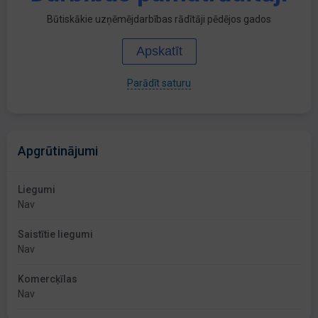
Būtiskākie uzņēmējdarbības rādītāji pēdējos gados
Apskatīt
Parādīt saturu
Apgrūtinājumi
Liegumi
Nav
Saistītie liegumi
Nav
Komercķīlas
Nav