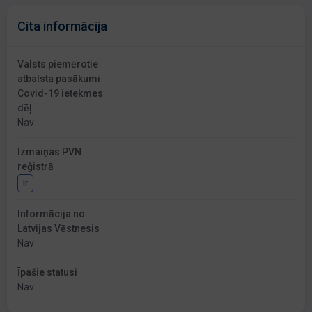
Cita informācija
Valsts piemērotie
atbalsta pasākumi
Covid-19 ietekmes
dēļ
Nav
Izmaiņas PVN
reģistrā
Ir
Informācija no
Latvijas Vēstnesis
Nav
Īpašie statusi
Nav