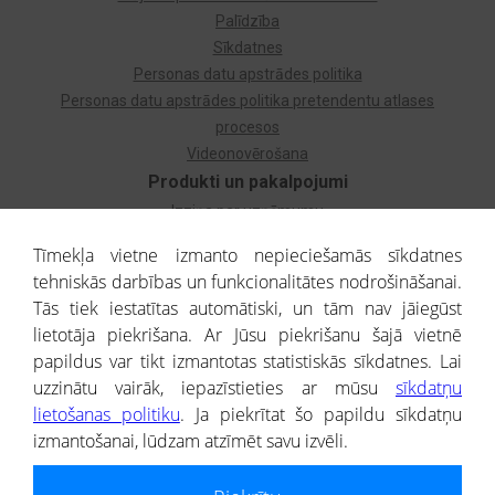
Palīdzība
Sīkdatnes
Personas datu apstrādes politika
Personas datu apstrādes politika pretendentu atlases
procesos
Videonovērošana
Produkti un pakalpojumi
Izziņa par uzņēmumu
Izziņa par privātpersonu
Tīmekļa vietne izmanto nepieciešamās sīkdatnes
Dzimtas koks
tehniskās darbības un funkcionalitātes nodrošināšanai.
Uzņēmumu atlase
Tās tiek iestatītas automātiski, un tām nav jāiegūst
Monitorings
lietotāja piekrišana. Ar Jūsu piekrišanu šajā vietnē
Kredītizziņa par ārvalstu uzņēmumiem
papildus var tikt izmantotas statistiskās sīkdatnes. Lai
uzzinātu vairāk, iepazīstieties ar mūsu
sīkdatņu
® CREDITREFORM Latvija
lietošanas politiku
. Ja piekrītat šo papildu sīkdatņu
SIA
izmantošanai, lūdzam atzīmēt savu izvēli.
People illustrations by Storyset