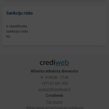
Sankciju risks
Ir identificēts
sankciju risks
Nē
Klientu atbalsta dienests
P - P 09:00 - 17:30
+371 67-501-335
support@crediweb.lv
Crediweb
Par mums
Mājas lapas izmantošanas noteikumi