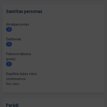
Saistītas personas
Amatpersonas
2
Dalībnieki
1
Patiesie labuma
guvēji
1
Kapitāla daļas citos
uzņēmumos
Nav datu
Parādi