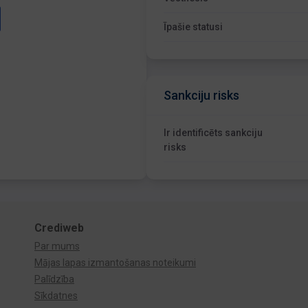
Īpašie statusi
Sankciju risks
Ir identificēts sankciju
risks
Crediweb
Par mums
Mājas lapas izmantošanas noteikumi
Palīdzība
Sīkdatnes