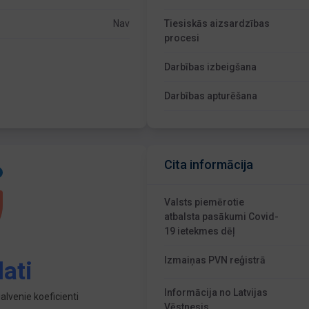
Nav
Tiesiskās aizsardzības
procesi
Darbības izbeigšana
Darbības apturēšana
Cita informācija
Valsts piemērotie
atbalsta pasākumi Covid-
19 ietekmes dēļ
Izmaiņas PVN reģistrā
ati
Informācija no Latvijas
lvenie koeficienti
Vēstnesis