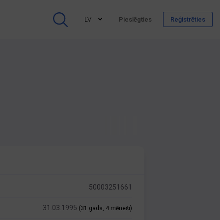
LV
Pieslēgties
Reģistrēties
50003251661
31.03.1995
(31 gads, 4 mēneši)