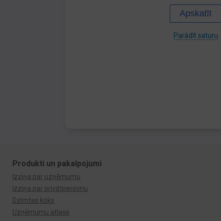
Apskatīt
Parādīt saturu
Produkti un pakalpojumi
Izziņa par uzņēmumu
Izziņa par privātpersonu
Dzimtas koks
Uzņēmumu atlase