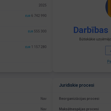
2025
6 742 990
EUR
Darbības 
555 300
EUR
Būtiskākie uzņēmējd
1 157 280
EUR
Pa
Juridiskie procesi
Nav
Reorganizācijas procesi
Nav
Maksātnespējas procesi