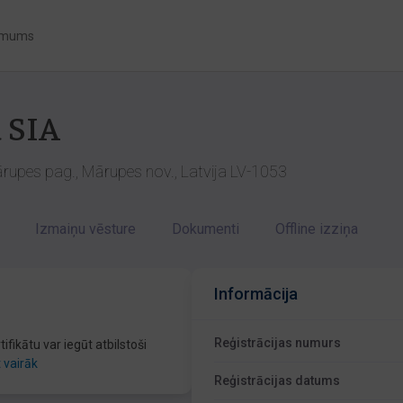
 mums
 SIA
upes pag., Mārupes nov., Latvija LV-1053
Izmaiņu vēsture
Dokumenti
Offline izziņa
Informācija
Reģistrācijas numurs
fikātu var iegūt atbilstoši
t vairāk
Reģistrācijas datums