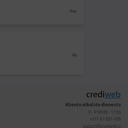
Nav
Nē
Klientu atbalsta dienests
P - P 09:00 - 17:30
+371 67-501-335
support@crediweb.lv