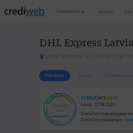
Pakalpojumi
Abonēt
Par
DHL Express Latvia
Mazā Gramzdas 9A, Lidosta "Rīga", Mār
Pārskats
Izziņa
Dzimtas koks
Crefo
Cert
Gold
Izdots: 22.08.2025
CrefoCert maksātspējas serti
CrefoCert standartam.
Lasī