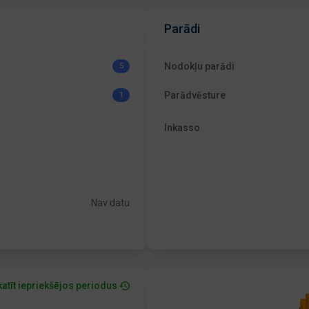
Parādi
Nodokļu parādi
5
Parādvēsture
1
Inkasso
Nav datu
atīt iepriekšējos periodus