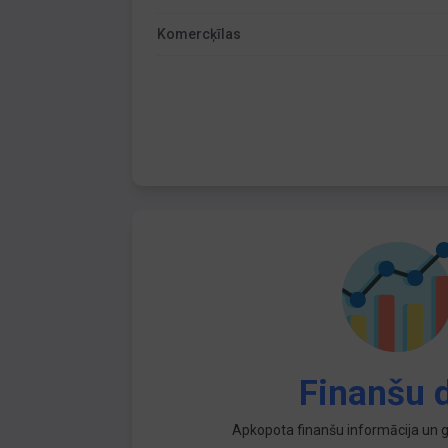
Komercķīlas
Finanšu d
Apkopota finanšu informācija un ga