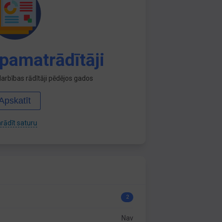
pamatrādītāji
arbības rādītāji pēdējos gados
Apskatīt
rādīt saturu
2
Nav