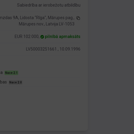
Sabiedrība ar ierobežotu atbildību
zdas 9A, Lidosta "Rīga", Mārupes pag.,
Mārupes nov., Latvija LV-1053
EUR 102 000,
pilnībā apmaksāts
LV50003251661 , 10.09.1996
ba
Nace 2.1
bības
Nace 2.0