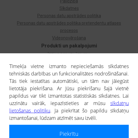
Palīdzība
Sīkdatnes
Personas datu apstrādes politika
Personas datu apstrādes politika pretendentu atlases
procesos
Videonovērošana
Produkti un pakalpojumi
Izziņa par uzņēmumu
Izziņa par privātpersonu
Tīmekļa vietne izmanto nepieciešamās sīkdatnes
Dzimtas koks
tehniskās darbības un funkcionalitātes nodrošināšanai.
Uzņēmumu atlase
Tās tiek iestatītas automātiski, un tām nav jāiegūst
Monitorings
lietotāja piekrišana. Ar Jūsu piekrišanu šajā vietnē
Kredītizziņa par ārvalstu uzņēmumiem
papildus var tikt izmantotas statistiskās sīkdatnes. Lai
uzzinātu vairāk, iepazīstieties ar mūsu
sīkdatņu
® CREDITREFORM Latvija
lietošanas politiku
. Ja piekrītat šo papildu sīkdatņu
SIA
izmantošanai, lūdzam atzīmēt savu izvēli.
People illustrations by Storyset
Piekrītu