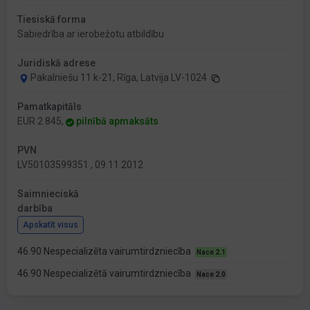
Tiesiskā forma
Sabiedrība ar ierobežotu atbildību
Juridiskā adrese
Pakalniešu 11 k-21, Rīga, Latvija LV-1024
Pamatkapitāls
EUR 2 845,
pilnībā apmaksāts
PVN
LV50103599351 , 09.11.2012
Saimnieciskā
darbība
Apskatīt visus
46.90 Nespecializēta vairumtirdzniecība
Nace 2.1
46.90 Nespecializētā vairumtirdzniecība
Nace 2.0