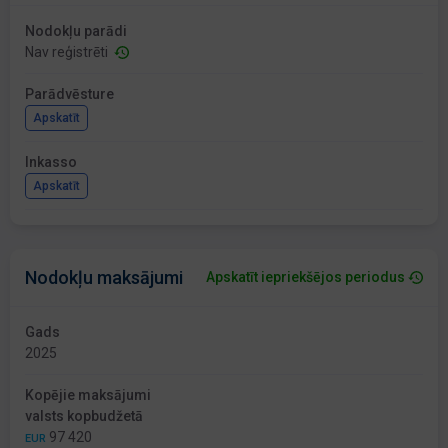
Nodokļu parādi
Nav reģistrēti
Parādvēsture
Apskatīt
Inkasso
Apskatīt
Nodokļu maksājumi
Apskatīt iepriekšējos periodus
Gads
2025
Kopējie maksājumi
valsts kopbudžetā
97 420
EUR