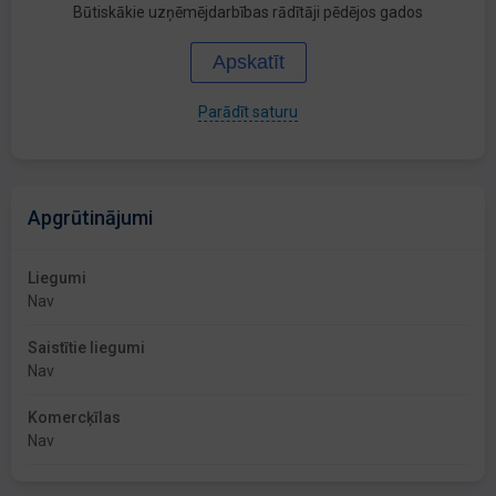
Būtiskākie uzņēmējdarbības rādītāji pēdējos gados
Apskatīt
Parādīt saturu
Apgrūtinājumi
Liegumi
Nav
Saistītie liegumi
Nav
Komercķīlas
Nav