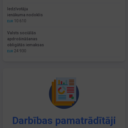
Iedzīvotāju
ienākuma nodoklis
10 610
EUR
Valsts sociālās
apdrošināšanas
obligātās iemaksas
24 930
EUR
Darbības pamatrādītāji