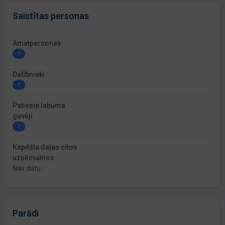
Saistītas personas
Amatpersonas
1
Dalībnieki
1
Patiesie labuma
guvēji
1
Kapitāla daļas citos
uzņēmumos
Nav datu
Parādi