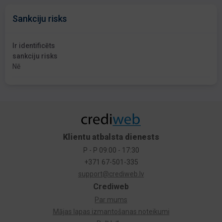
Sankciju risks
Ir identificēts
sankciju risks
Nē
Klientu atbalsta dienests
P - P 09:00 - 17:30
+371 67-501-335
support@crediweb.lv
Crediweb
Par mums
Mājas lapas izmantošanas noteikumi