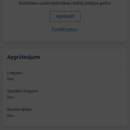
Būtiskākie uzņēmējdarbības rādītāji pēdējos gados
Apskatīt
Parādīt saturu
Apgrūtinājumi
Liegumi
Nav
Saistītie liegumi
Nav
Komercķīlas
Nav