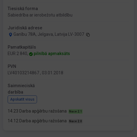
Tiesiskā forma
Sabiedrība ar ierobežotu atbildību
Juridiskā adrese
Ganību 78A, Jelgava, Latvija LV-3007
Pamatkapitāls
EUR 2 840,
pilnībā apmaksāts
PVN
LV40103214867 , 03.01.2018
Saimnieciskā
darbība
Apskatīt visus
14.23 Darba apģērbu ražošana
Nace 2.1
14.12 Darba apģērbu ražošana
Nace 2.0