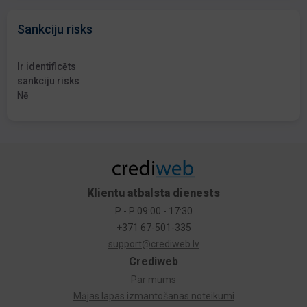
Sankciju risks
Ir identificēts
sankciju risks
Nē
Klientu atbalsta dienests
P - P 09:00 - 17:30
+371 67-501-335
support@crediweb.lv
Crediweb
Par mums
Mājas lapas izmantošanas noteikumi