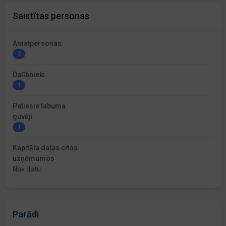
Saistītas personas
Amatpersonas
2
Dalībnieki
1
Patiesie labuma
guvēji
1
Kapitāla daļas citos
uzņēmumos
Nav datu
Parādi