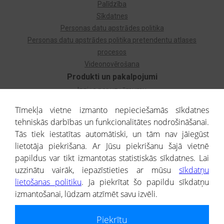
Palīdzība
Sīkdatnes
Personas datu apstrādes politika
Personas datu apstrādes politika pretendentu atlases
procesos
Videonovērošana
Produkti un pakalpojumi
Izziņa par uzņēmumu
Izziņa par privātpersonu
Tīmekļa vietne izmanto nepieciešamās sīkdatnes
Dzimtas koks
tehniskās darbības un funkcionalitātes nodrošināšanai.
Uzņēmumu atlase
Tās tiek iestatītas automātiski, un tām nav jāiegūst
Monitorings
lietotāja piekrišana. Ar Jūsu piekrišanu šajā vietnē
Kredītizziņa par ārvalstu uzņēmumiem
papildus var tikt izmantotas statistiskās sīkdatnes. Lai
uzzinātu vairāk, iepazīstieties ar mūsu
sīkdatņu
® CREDITREFORM Latvija
lietošanas politiku
. Ja piekrītat šo papildu sīkdatņu
SIA
izmantošanai, lūdzam atzīmēt savu izvēli.
People illustrations by Storyset
Piekrītu