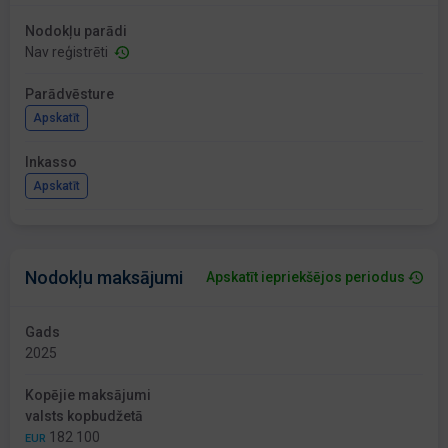
Nodokļu parādi
Nav reģistrēti
Parādvēsture
Apskatīt
Inkasso
Apskatīt
Nodokļu maksājumi
Apskatīt iepriekšējos periodus
Gads
2025
Kopējie maksājumi
valsts kopbudžetā
182 100
EUR