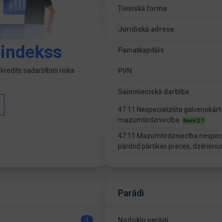
Tiesiskā forma
Juridiskā adrese
 indekss
Pamatkapitāls
kredīts sadarbības riska
PVN
Saimnieciskā darbība
47.11 Nespecializēta galvenokārt 
mazumtirdzniecība
Nace 2.1
47.11 Mazumtirdzniecība nespecia
pārdod pārtikas preces, dzērienu
Parādi
Nodokļu parādi
1