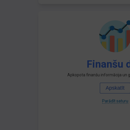
Finanšu d
Apkopota finanšu informācija un ga
Apskatīt
Parādīt saturu