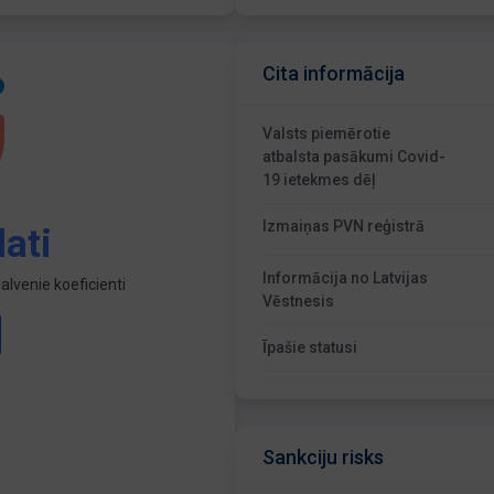
Cita informācija
Valsts piemērotie
atbalsta pasākumi Covid-
19 ietekmes dēļ
Izmaiņas PVN reģistrā
ati
Informācija no Latvijas
lvenie koeficienti
Vēstnesis
Īpašie statusi
Sankciju risks