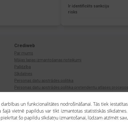
Ir identificēts sankciju
risks
Crediweb
Par mums
Mājas lapas izmantošanas noteikumi
Palīdzība
Sīkdatnes
Personas datu apstrādes politika
Personas datu apstrādes politika pretendentu atlases proceso
Videonovērošana
arbības un funkcionalitātes nodrošināšanai. Tās tiek iestatītas
 šajā vietnē papildus var tikt izmantotas statistiskās sīkdatnes.
a piekrītat šo papildu sīkdatņu izmantošanai, lūdzam atzīmēt savu 