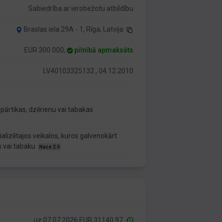
Sabiedrība ar ierobežotu atbildību
Braslas iela 29A - 1, Rīga, Latvija
EUR 300 000,
pilnībā apmaksāts
LV40103325132 , 04.12.2010
pārtikas, dzērienu vai tabakas
lizētajos veikalos, kuros galvenokārt
s vai tabaku
Nace 2.0
uz 07.07.2026 EUR 31140.97