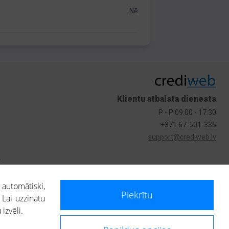
Nē
Klientu atbalsta dienests
P - P 09:00 - 17:30
+371 67-501-335
support@crediweb.lv
s
 automātiski,
Piekrītu
 Lai uzzinātu
izvēli.