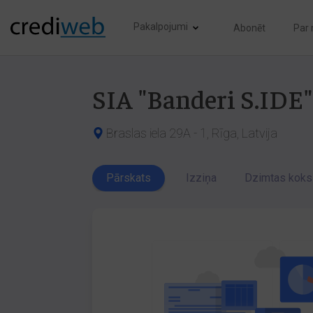
Pakalpojumi
Abonēt
Par
SIA "Banderi S.IDE"
Braslas iela 29A - 1, Rīga, Latvija
Pārskats
Izziņa
Dzimtas koks