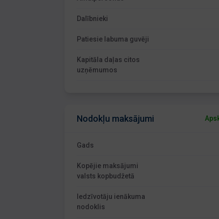
Dalībnieki
Patiesie labuma guvēji
Kapitāla daļas citos
uzņēmumos
Nodokļu maksājumi
Apsk
Gads
Kopējie maksājumi
valsts kopbudžetā
Iedzīvotāju ienākuma
nodoklis