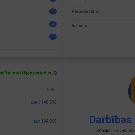
Parādvēsture
1
3
Inkasso
1
atīt iepriekšējos periodus
2025
1 148 330
EUR
Darbības 
184 900
EUR
Būtiskākie uzņēmējd