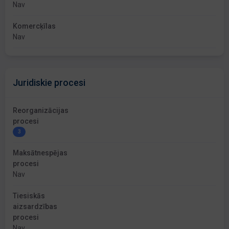
Nav
Komercķīlas
Nav
Juridiskie procesi
Reorganizācijas
procesi
3
Maksātnespējas
procesi
Nav
Tiesiskās
aizsardzības
procesi
Nav