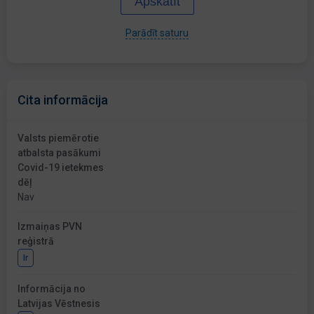
Apskatīt
Parādīt saturu
Cita informācija
Valsts piemērotie
atbalsta pasākumi
Covid-19 ietekmes
dēļ
Nav
Izmaiņas PVN
reģistrā
Ir
Informācija no
Latvijas Vēstnesis