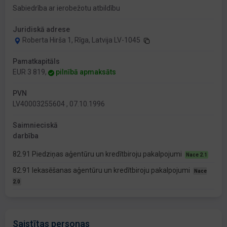
Sabiedrība ar ierobežotu atbildību
Juridiskā adrese
Roberta Hirša 1, Rīga, Latvija LV-1045
Pamatkapitāls
EUR 3 819,
pilnībā apmaksāts
PVN
LV40003255604 , 07.10.1996
Saimnieciskā
darbība
82.91 Piedziņas aģentūru un kredītbiroju pakalpojumi
Nace 2.1
82.91 Iekasēšanas aģentūru un kredītbiroju pakalpojumi
Nace
2.0
Saistītas personas