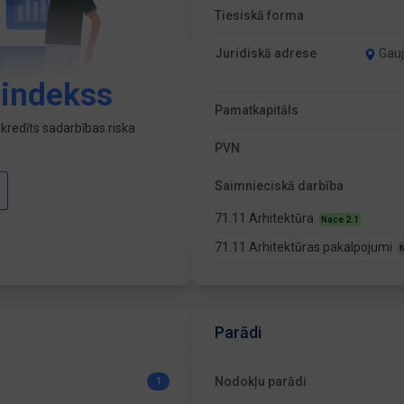
Tiesiskā forma
Juridiskā adrese
Gauj
 indekss
Pamatkapitāls
kredīts sadarbības riska
PVN
Saimnieciskā darbība
71.11 Arhitektūra
Nace 2.1
71.11 Arhitektūras pakalpojumi
Parādi
Nodokļu parādi
1