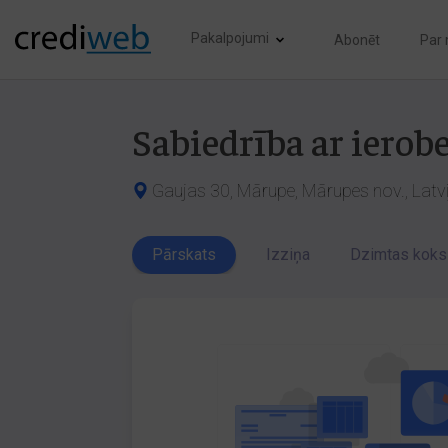
Pakalpojumi
Abonēt
Par
Sabiedrība ar iero
Gaujas 30, Mārupe, Mārupes nov., Latv
Pārskats
Izziņa
Dzimtas koks