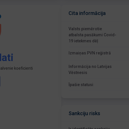
Cita informācija
Valsts piemērotie
atbalsta pasākumi Covid-
19 ietekmes dēļ
Izmaiņas PVN reģistrā
ati
Informācija no Latvijas
lvenie koeficienti
Vēstnesis
Īpašie statusi
Sankciju risks