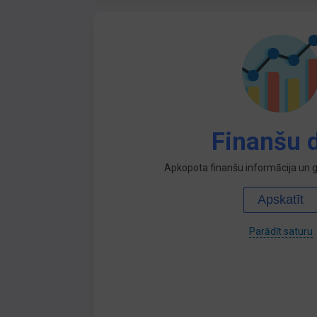
Finanšu d
Apkopota finanšu informācija un ga
Apskatīt
Parādīt saturu