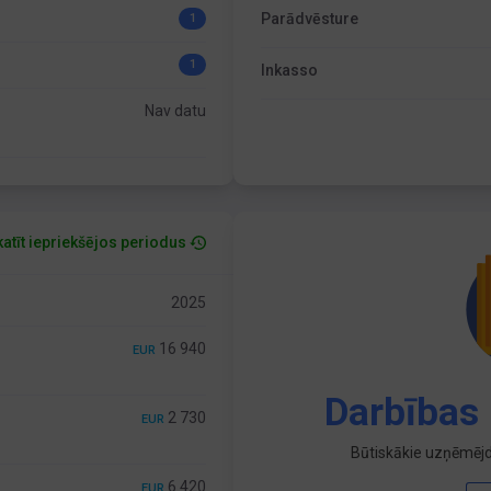
Parādvēsture
1
1
Inkasso
Nav datu
atīt iepriekšējos periodus
2025
16 940
EUR
Darbības 
2 730
EUR
Būtiskākie uzņēmējd
6 420
EUR