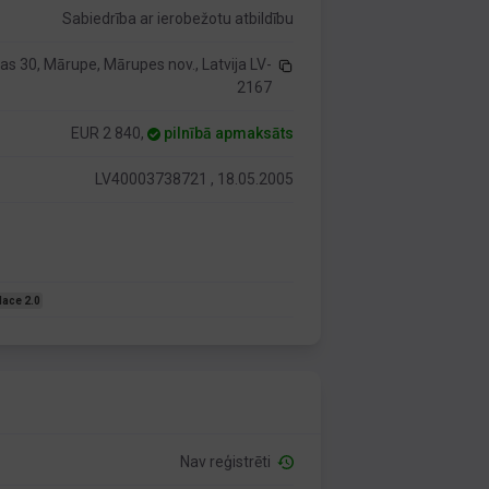
Sabiedrība ar ierobežotu atbildību
as 30, Mārupe, Mārupes nov., Latvija LV-
2167
EUR 2 840,
pilnībā apmaksāts
LV40003738721 , 18.05.2005
Nace 2.0
Nav reģistrēti