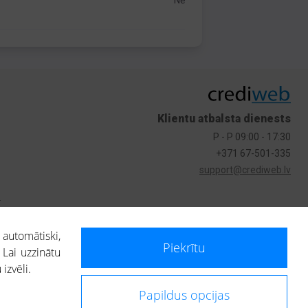
Nē
Klientu atbalsta dienests
P - P 09:00 - 17:30
+371 67-501-335
support@crediweb.lv
s
 automātiski,
Piekrītu
 Lai uzzinātu
izvēli.
Papildus opcijas
ietotājs, izmantojot portālā saņemto informāciju, ir atbildīgs par fizisko