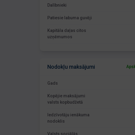
Dalībnieki
Patiesie labuma guvēji
Kapitāla daļas citos
uzņēmumos
Nodokļu maksājumi
Apsk
Gads
Kopējie maksājumi
valsts kopbudžetā
Iedzīvotāju ienākuma
nodoklis
Valsts sociālās