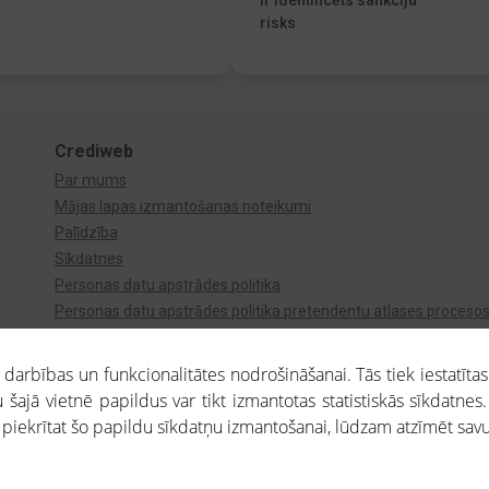
Ir identificēts sankciju
risks
Crediweb
Par mums
Mājas lapas izmantošanas noteikumi
Palīdzība
Sīkdatnes
Personas datu apstrādes politika
Personas datu apstrādes politika pretendentu atlases proceso
Videonovērošana
arbības un funkcionalitātes nodrošināšanai. Tās tiek iestatītas
 šajā vietnē papildus var tikt izmantotas statistiskās sīkdatnes.
a piekrītat šo papildu sīkdatņu izmantošanai, lūdzam atzīmēt savu 
aros saņemtajai informācijai ir uzziņas raksturs, un tai nav juridiska spēka. Portāla l