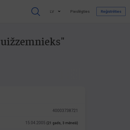
LV
Pieslēgties
Reģistrēties
 Muižzemnieks"
40003738721
15.04.2005
(21 gads, 3 mēneši)