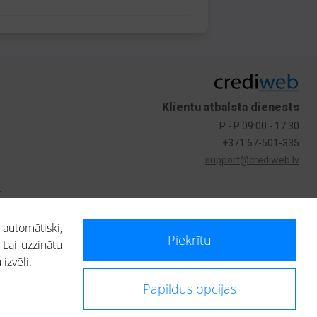
Klientu atbalsta dienests
P - P 09:00 - 17:30
+371 67-501-335
support@crediweb.lv
s
 automātiski,
Piekrītu
 Lai uzzinātu
izvēli.
Papildus opcijas
ietotājs, izmantojot portālā saņemto informāciju, ir atbildīgs par fizisko
 darbībām vai uz to pieņemtajiem lēmumiem, balstoties uz portālā saņemto