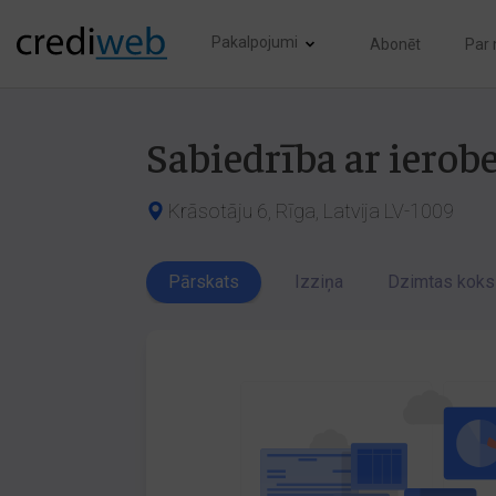
Pakalpojumi
Abonēt
Par
Sabiedrība ar ierob
Krāsotāju 6, Rīga, Latvija LV-1009
Pārskats
Izziņa
Dzimtas koks