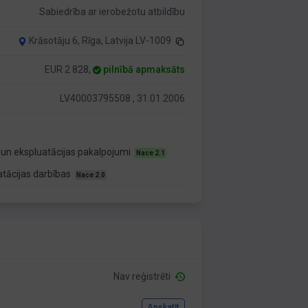
Sabiedrība ar ierobežotu atbildību
Krāsotāju 6, Rīga, Latvija LV-1009
EUR 2 828,
pilnībā apmaksāts
LV40003795508 , 31.01.2006
 un ekspluatācijas pakalpojumi
Nace 2.1
atācijas darbības
Nace 2.0
Nav reģistrēti
Apskatīt