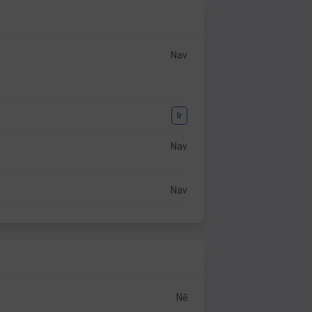
Nav
Ir
Nav
Nav
Nē