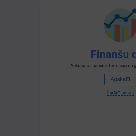
Finanšu d
Apkopota finanšu informācija un ga
Apskatīt
Parādīt saturu