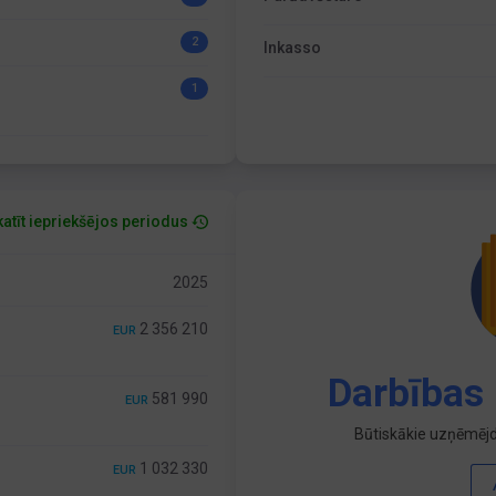
2
Inkasso
1
atīt iepriekšējos periodus
2025
2 356 210
EUR
Darbības 
581 990
EUR
Būtiskākie uzņēmējd
1 032 330
EUR