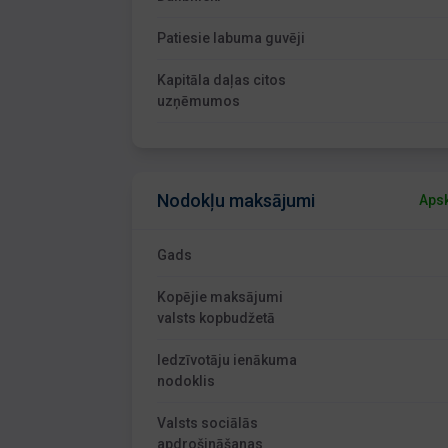
Patiesie labuma guvēji
Kapitāla daļas citos
uzņēmumos
Nodokļu maksājumi
Apsk
Gads
Kopējie maksājumi
valsts kopbudžetā
Iedzīvotāju ienākuma
nodoklis
Valsts sociālās
apdrošināšanas