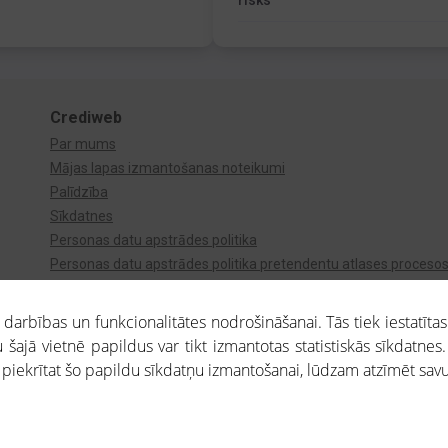
risks
Crediweb
Par mums
Mājas lapas izmantošanas noteikumi
Palīdzība
Sīkdatnes
Personas datu apstrādes politika
Personas datu apstrādes politika pretendentu atlases proceso
Videonovērošana
arbības un funkcionalitātes nodrošināšanai. Tās tiek iestatītas
 šajā vietnē papildus var tikt izmantotas statistiskās sīkdatnes.
a piekrītat šo papildu sīkdatņu izmantošanai, lūdzam atzīmēt savu 
aros saņemtajai informācijai ir uzziņas raksturs, un tai nav juridiska spēka. Portāla l
teikumu ievērošanu. Portāla uzturētājs nav atbildīgs par portāla lietotāju veiktajām