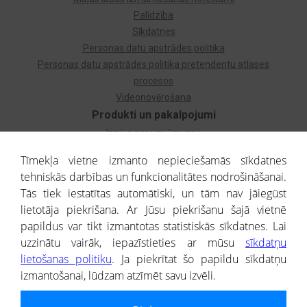
Palīdzība
Sīkdatnes
Personas datu apstrādes politika
Personas datu apstrādes politika pretendentu atlases
procesos
Videonovērošana
Produkti un pakalpojumi
Izziņa par uzņēmumu
Izziņa par privātpersonu
Tīmekļa vietne izmanto nepieciešamās sīkdatnes
Dzimtas koks
tehniskās darbības un funkcionalitātes nodrošināšanai.
Uzņēmumu atlase
Tās tiek iestatītas automātiski, un tām nav jāiegūst
Monitorings
lietotāja piekrišana. Ar Jūsu piekrišanu šajā vietnē
Kredītizziņa par ārvalstu uzņēmumiem
papildus var tikt izmantotas statistiskās sīkdatnes. Lai
uzzinātu vairāk, iepazīstieties ar mūsu
sīkdatņu
® CREDITREFORM Latvija
lietošanas politiku
. Ja piekrītat šo papildu sīkdatņu
SIA
izmantošanai, lūdzam atzīmēt savu izvēli.
People illustrations by Storyset