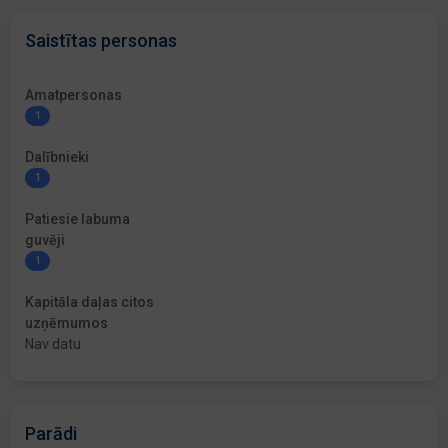
Saistītas personas
Amatpersonas
1
Dalībnieki
1
Patiesie labuma
guvēji
1
Kapitāla daļas citos
uzņēmumos
Nav datu
Parādi