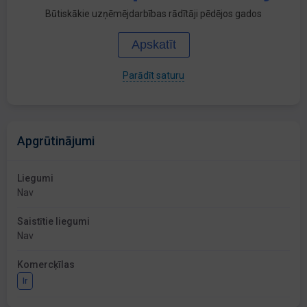
Būtiskākie uzņēmējdarbības rādītāji pēdējos gados
Apskatīt
Parādīt saturu
Apgrūtinājumi
Liegumi
Nav
Saistītie liegumi
Nav
Komercķīlas
Ir