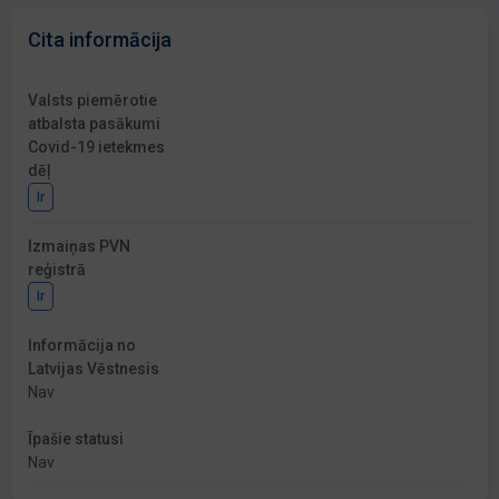
Cita informācija
Valsts piemērotie
atbalsta pasākumi
Covid-19 ietekmes
dēļ
Ir
Izmaiņas PVN
reģistrā
Ir
Informācija no
Latvijas Vēstnesis
Nav
Īpašie statusi
Nav