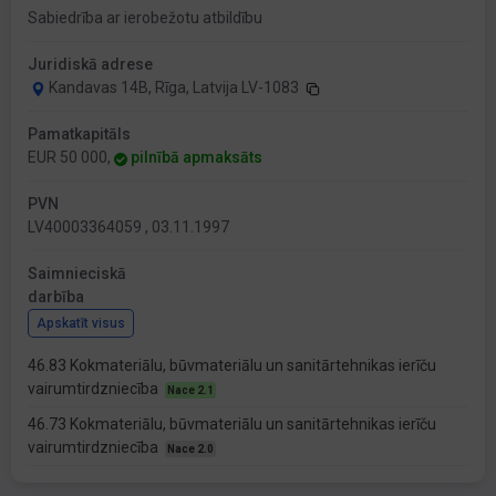
Sabiedrība ar ierobežotu atbildību
Juridiskā adrese
Kandavas 14B, Rīga, Latvija LV-1083
Pamatkapitāls
EUR 50 000,
pilnībā apmaksāts
PVN
LV40003364059 , 03.11.1997
Saimnieciskā
darbība
Apskatīt visus
46.83 Kokmateriālu, būvmateriālu un sanitārtehnikas ierīču
vairumtirdzniecība
Nace 2.1
46.73 Kokmateriālu, būvmateriālu un sanitārtehnikas ierīču
vairumtirdzniecība
Nace 2.0