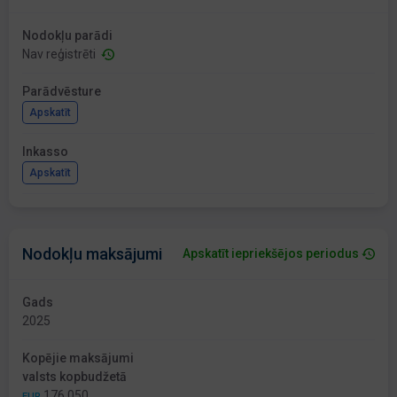
Nodokļu parādi
Nav reģistrēti
Parādvēsture
Apskatīt
Inkasso
Apskatīt
Nodokļu maksājumi
Apskatīt iepriekšējos periodus
Gads
2025
Kopējie maksājumi
valsts kopbudžetā
176 050
EUR