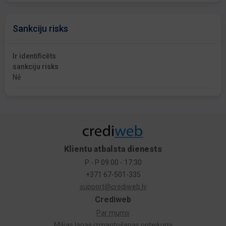
Sankciju risks
Ir identificēts
sankciju risks
Nē
Klientu atbalsta dienests
P - P 09:00 - 17:30
+371 67-501-335
support@crediweb.lv
Crediweb
Par mums
Mājas lapas izmantošanas noteikumi