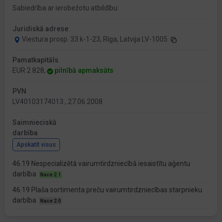
Sabiedrība ar ierobežotu atbildību
Juridiskā adrese
Viestura prosp. 33 k-1-23, Rīga, Latvija LV-1005
Pamatkapitāls
EUR 2 828,
pilnībā apmaksāts
PVN
LV40103174013 , 27.06.2008
Saimnieciskā
darbība
Apskatīt visus
46.19 Nespecializētā vairumtirdzniecībā iesaistītu aģentu
darbība
Nace 2.1
46.19 Plaša sortimenta preču vairumtirdzniecības starpnieku
darbība
Nace 2.0