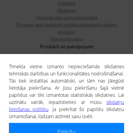
Palīdzība
Sīkdatnes
Personas datu apstrādes politika
Personas datu apstrādes politika pretendentu atlases
procesos
Videonovērošana
Produkti un pakalpojumi
Izziņa par uzņēmumu
Izziņa par privātpersonu
Tīmekļa vietne izmanto nepieciešamās sīkdatnes
Dzimtas koks
tehniskās darbības un funkcionalitātes nodrošināšanai.
Uzņēmumu atlase
Tās tiek iestatītas automātiski, un tām nav jāiegūst
Monitorings
lietotāja piekrišana. Ar Jūsu piekrišanu šajā vietnē
Kredītizziņa par ārvalstu uzņēmumiem
papildus var tikt izmantotas statistiskās sīkdatnes. Lai
uzzinātu vairāk, iepazīstieties ar mūsu
sīkdatņu
® CREDITREFORM Latvija
lietošanas politiku
. Ja piekrītat šo papildu sīkdatņu
SIA
izmantošanai, lūdzam atzīmēt savu izvēli.
People illustrations by Storyset
Piekrītu