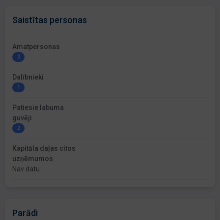
Saistītas personas
Amatpersonas
2
Dalībnieki
1
Patiesie labuma
guvēji
2
Kapitāla daļas citos
uzņēmumos
Nav datu
Parādi