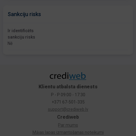
Sankciju risks
Ir identificēts
sankciju risks
Nē
Klientu atbalsta dienests
P - P 09:00 - 17:30
+371 67-501-335
support@crediweb.lv
Crediweb
Par mums
Mājas lapas izmantošanas noteikumi