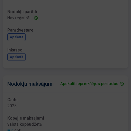
Nodokļu parādi
Nav reģistrēti
Parādvēsture
Apskatīt
Inkasso
Apskatīt
Nodokļu maksājumi
Apskatīt iepriekšējos periodus
Gads
2025
Kopējie maksājumi
valsts kopbudžetā
450
EUR