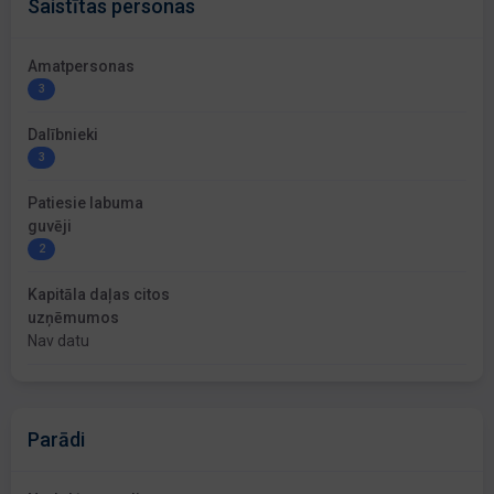
Saistītas personas
Amatpersonas
3
Dalībnieki
3
Patiesie labuma
guvēji
2
Kapitāla daļas citos
uzņēmumos
Nav datu
Parādi