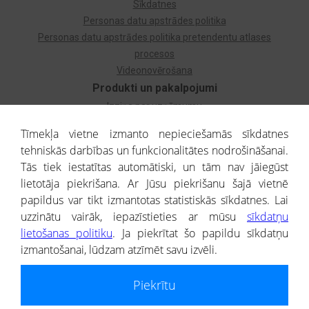
Sīkdatnes
Personas datu apstrādes politika
Personas datu apstrādes politika pretendentu atlases
procesos
Videonovērošana
Produkti un pakalpojumi
Izziņa par uzņēmumu
Izziņa par privātpersonu
Tīmekļa vietne izmanto nepieciešamās sīkdatnes
Dzimtas koks
tehniskās darbības un funkcionalitātes nodrošināšanai.
Uzņēmumu atlase
Tās tiek iestatītas automātiski, un tām nav jāiegūst
Monitorings
lietotāja piekrišana. Ar Jūsu piekrišanu šajā vietnē
Kredītizziņa par ārvalstu uzņēmumiem
papildus var tikt izmantotas statistiskās sīkdatnes. Lai
uzzinātu vairāk, iepazīstieties ar mūsu
sīkdatņu
® CREDITREFORM Latvija
lietošanas politiku
. Ja piekrītat šo papildu sīkdatņu
SIA
izmantošanai, lūdzam atzīmēt savu izvēli.
People illustrations by Storyset
Piekrītu
Informāciju no Uzņēmumu reģistra nodrošina SIA CREDITREFORM Latvija.
Portāla ietvaros saņemtajai informācijai ir uzziņas raksturs, un tai nav