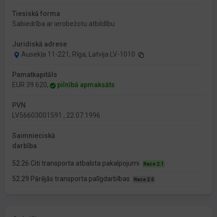
Tiesiskā forma
Sabiedrība ar ierobežotu atbildību
Juridiskā adrese
Ausekļa 11-221, Rīga, Latvija LV-1010
Pamatkapitāls
EUR 39 620,
pilnībā apmaksāts
PVN
LV56603001591 , 22.07.1996
Saimnieciskā
darbība
52.26 Citi transporta atbalsta pakalpojumi
Nace 2.1
52.29 Pārējās transporta palīgdarbības
Nace 2.0