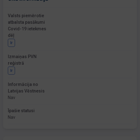
Valsts piemērotie
atbalsta pasākumi
Covid-19 ietekmes
dēļ
Ir
Izmaiņas PVN
reģistrā
Ir
Informācija no
Latvijas Vēstnesis
Nav
Īpašie statusi
Nav