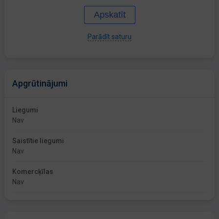
Apskatīt
Parādīt saturu
Apgrūtinājumi
Liegumi
Nav
Saistītie liegumi
Nav
Komercķīlas
Nav