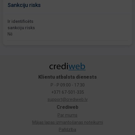
Sankciju risks
Ir identificēts
sankciju risks
Nē
Klientu atbalsta dienests
P - P 09:00 - 17:30
+371 67-501-335
support@crediweb.lv
Crediweb
Par mums
Mājas lapas izmantošanas noteikumi
Palīdzība