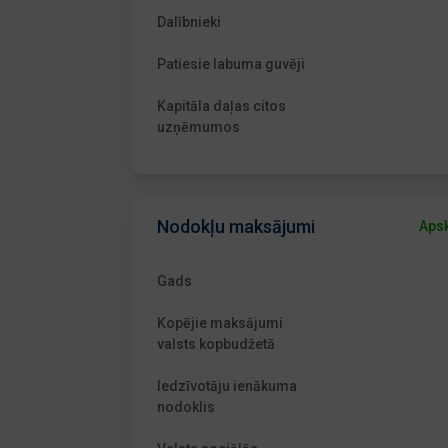
Dalībnieki
Patiesie labuma guvēji
Kapitāla daļas citos
uzņēmumos
Nodokļu maksājumi
Apsk
Gads
Kopējie maksājumi
valsts kopbudžetā
Iedzīvotāju ienākuma
nodoklis