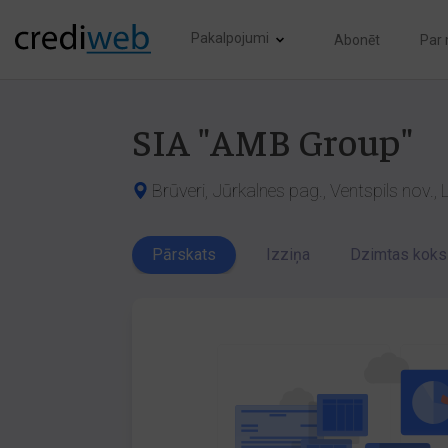
Pakalpojumi
Abonēt
Par
SIA "AMB Group"
Brūveri, Jūrkalnes pag., Ventspils nov.,
Pārskats
Izziņa
Dzimtas koks