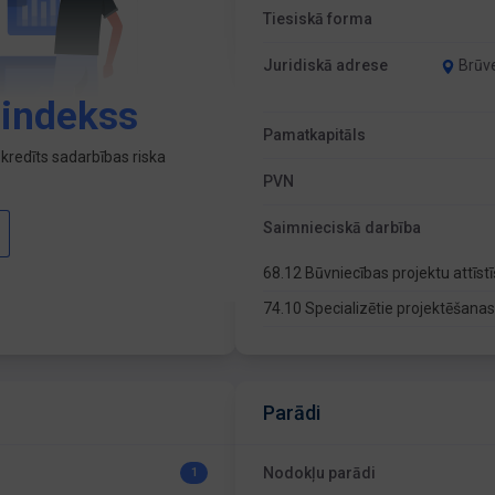
Tiesiskā forma
Juridiskā adrese
Brūve
 indekss
Pamatkapitāls
kredīts sadarbības riska
PVN
Saimnieciskā darbība
68.12 Būvniecības projektu attīs
74.10 Specializētie projektēšana
Parādi
Nodokļu parādi
1