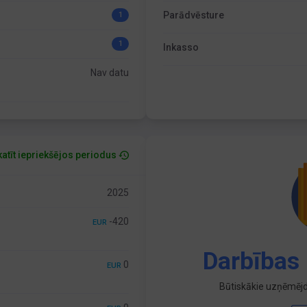
Parādvēsture
1
1
Inkasso
Nav datu
atīt iepriekšējos periodus
2025
-420
EUR
Darbības 
0
EUR
Būtiskākie uzņēmējd