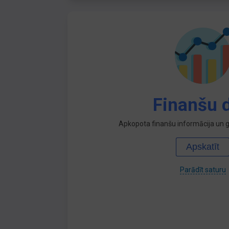
Finanšu d
Apkopota finanšu informācija un ga
Apskatīt
Parādīt saturu