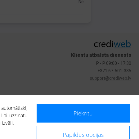
Nē
Klientu atbalsta dienests
P - P 09:00 - 17:30
+371 67-501-335
support@crediweb.lv
s
 automātiski,
Piekrītu
 Lai uzzinātu
izvēli.
Papildus opcijas
ietotājs, izmantojot portālā saņemto informāciju, ir atbildīgs par fizisko