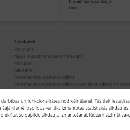
Ir identificēts sankciju
risks
Crediweb
Par mums
Mājas lapas izmantošanas noteikumi
Palīdzība
Sīkdatnes
Personas datu apstrādes politika
Personas datu apstrādes politika pretendentu atlases proceso
Videonovērošana
arbības un funkcionalitātes nodrošināšanai. Tās tiek iestatītas
 šajā vietnē papildus var tikt izmantotas statistiskās sīkdatnes.
a piekrītat šo papildu sīkdatņu izmantošanai, lūdzam atzīmēt savu 
aros saņemtajai informācijai ir uzziņas raksturs, un tai nav juridiska spēka. Portāla l