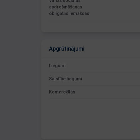
Valsts sociālās
apdrošināšanas
obligātās iemaksas
Apgrūtinājumi
Liegumi
Saistītie liegumi
Komercķīlas