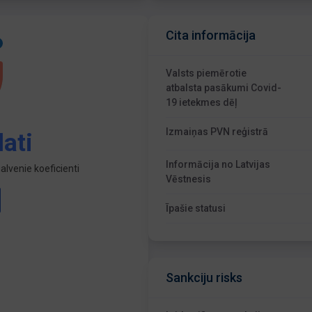
Cita informācija
Valsts piemērotie
atbalsta pasākumi Covid-
19 ietekmes dēļ
Izmaiņas PVN reģistrā
ati
Informācija no Latvijas
lvenie koeficienti
Vēstnesis
Īpašie statusi
Sankciju risks