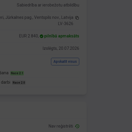
Sabiedrība ar ierobežotu atbildību
ri, Jūrkalnes pag., Ventspils nov., Latvija
LV-3626
EUR 2 840,
pilnībā apmaksāts
Izslēgts, 20.07.2026
Apskatīt visus
tīšana
Nace 2.1
s darbi
Nace 2.0
Nav reģistrēti