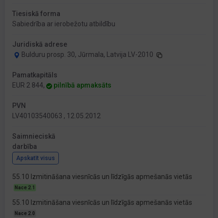
Tiesiskā forma
Sabiedrība ar ierobežotu atbildību
Juridiskā adrese
Bulduru prosp. 30, Jūrmala, Latvija LV-2010
Pamatkapitāls
EUR 2 844,
pilnībā apmaksāts
PVN
LV40103540063 , 12.05.2012
Saimnieciskā
darbība
Apskatīt visus
55.10 Izmitināšana viesnīcās un līdzīgās apmešanās vietās
Nace 2.1
55.10 Izmitināšana viesnīcās un līdzīgās apmešanās vietās
Nace 2.0