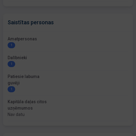
Saistītas personas
Amatpersonas
1
Dalībnieki
1
Patiesie labuma
guvēji
1
Kapitāla daļas citos
uzņēmumos
Nav datu