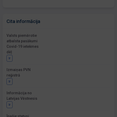
Cita informācija
Valsts piemērotie
atbalsta pasākumi
Covid-19 ietekmes
dēļ
Ir
Izmaiņas PVN
reģistrā
Ir
Informācija no
Latvijas Vēstnesis
Ir
Īpašie statusi