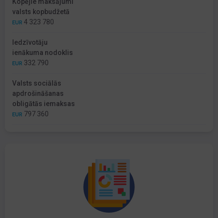
Kopējie maksājumi
valsts kopbudžetā
4 323 780
EUR
Iedzīvotāju
ienākuma nodoklis
332 790
EUR
Valsts sociālās
apdrošināšanas
obligātās iemaksas
797 360
EUR