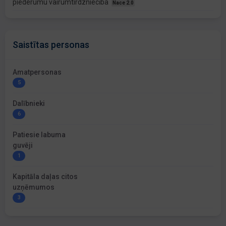
piederumu vairumtirdzniecība
Nace 2.0
Saistītas personas
Amatpersonas
5
Dalībnieki
6
Patiesie labuma
guvēji
1
Kapitāla daļas citos
uzņēmumos
3