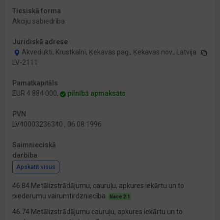
Tiesiskā forma
Akciju sabiedrība
Juridiskā adrese
Akvedukti, Krustkalni, Ķekavas pag., Ķekavas nov., Latvija
LV-2111
Pamatkapitāls
EUR 4 884 000,
pilnībā apmaksāts
PVN
LV40003236340 , 06.08.1996
Saimnieciskā
darbība
Apskatīt visus
46.84 Metālizstrādājumu, cauruļu, apkures iekārtu un to
piederumu vairumtirdzniecība
Nace 2.1
46.74 Metālizstrādājumu cauruļu, apkures iekārtu un to