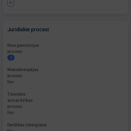
Ir
Juridiskie procesi
Reorganizācijas
procesi
2
Maksātnespējas
procesi
Nav
Tiesiskās
aizsardzības
procesi
Nav
Darbības izbeigšana