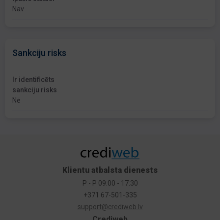
Nav
Sankciju risks
Ir identificēts
sankciju risks
Nē
Klientu atbalsta dienests
P - P 09:00 - 17:30
+371 67-501-335
support@crediweb.lv
Crediweb