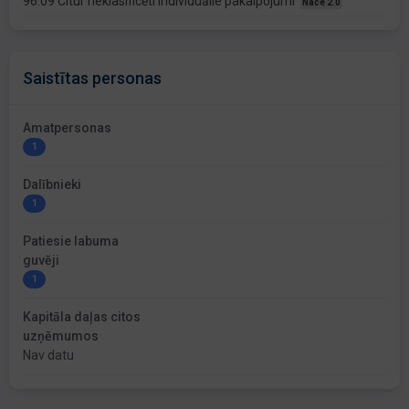
96.09 Citur neklasificēti individuālie pakalpojumi
Nace 2.0
Saistītas personas
Amatpersonas
1
Dalībnieki
1
Patiesie labuma
guvēji
1
Kapitāla daļas citos
uzņēmumos
Nav datu