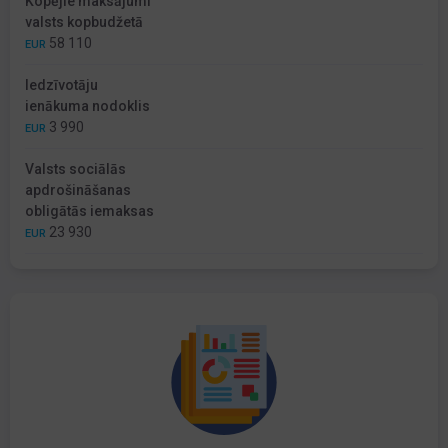
Kopējie maksājumi
valsts kopbudžetā
58 110
EUR
Iedzīvotāju
ienākuma nodoklis
3 990
EUR
Valsts sociālās
apdrošināšanas
obligātās iemaksas
23 930
EUR