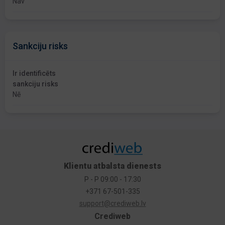
Nav
Sankciju risks
Ir identificēts
sankciju risks
Nē
Klientu atbalsta dienests
P - P 09:00 - 17:30
+371 67-501-335
support@crediweb.lv
Crediweb