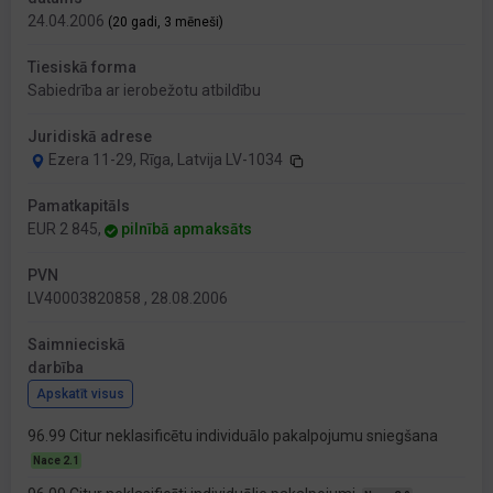
24.04.2006
(20 gadi, 3 mēneši)
Tiesiskā forma
Sabiedrība ar ierobežotu atbildību
Juridiskā adrese
Ezera 11-29, Rīga, Latvija LV-1034
Pamatkapitāls
EUR 2 845,
pilnībā apmaksāts
PVN
LV40003820858 , 28.08.2006
Saimnieciskā
darbība
Apskatīt visus
96.99 Citur neklasificētu individuālo pakalpojumu sniegšana
Nace 2.1