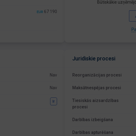
Būtiskākie uzņēmējd
67 190
EUR
Pa
Juridiskie procesi
Nav
Reorganizācijas procesi
Nav
Maksātnespējas procesi
Tiesiskās aizsardzības
Ir
procesi
Darbības izbeigšana
Darbības apturēšana