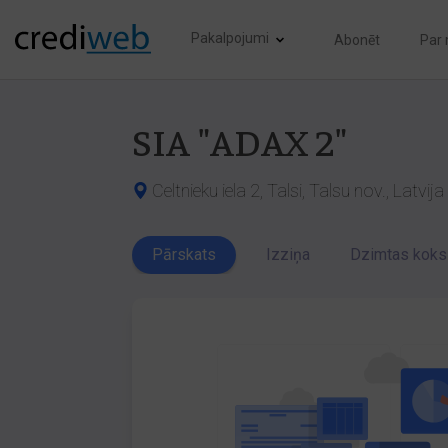
Pakalpojumi
Abonēt
Par
SIA "ADAX 2"
Celtnieku iela 2, Talsi, Talsu nov., Latvi
Pārskats
Izziņa
Dzimtas koks