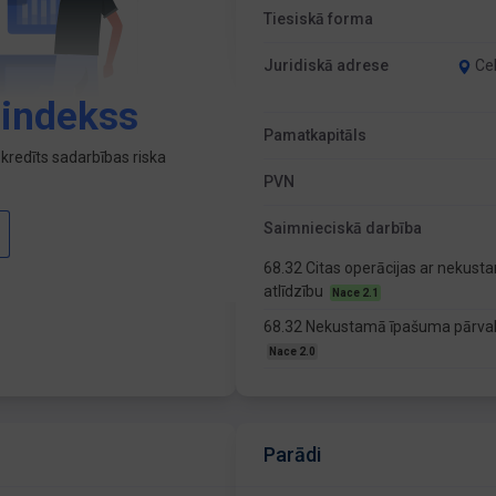
Tiesiskā forma
Juridiskā adrese
Cel
 indekss
Pamatkapitāls
kredīts sadarbības riska
PVN
Saimnieciskā darbība
68.32 Citas operācijas ar nekus
atlīdzību
Nace 2.1
68.32 Nekustamā īpašuma pārvald
Nace 2.0
Parādi