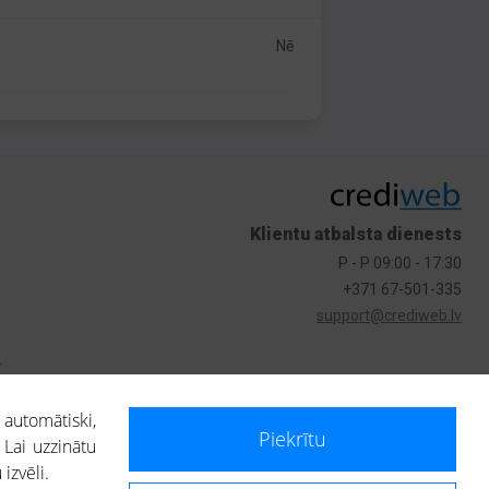
Nē
Klientu atbalsta dienests
P - P 09:00 - 17:30
+371 67-501-335
support@crediweb.lv
s
 automātiski,
Piekrītu
 Lai uzzinātu
izvēli.