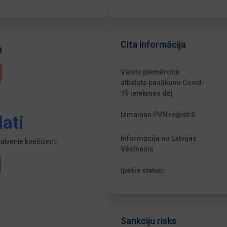
Cita informācija
Valsts piemērotie
atbalsta pasākumi Covid-
19 ietekmes dēļ
Izmaiņas PVN reģistrā
ati
Informācija no Latvijas
lvenie koeficienti
Vēstnesis
Īpašie statusi
Sankciju risks