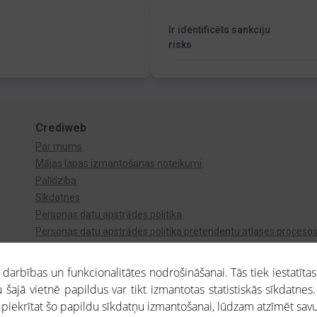
Ir identificēts sankciju
risks
Crediweb
Par mums
Mājas lapas izmantošanas noteikumi
Palīdzība
Sīkdatnes
Personas datu apstrādes politika
Personas datu apstrādes politika pretendentu atlases proceso
Videonovērošana
arbības un funkcionalitātes nodrošināšanai. Tās tiek iestatītas
 šajā vietnē papildus var tikt izmantotas statistiskās sīkdatnes.
a piekrītat šo papildu sīkdatņu izmantošanai, lūdzam atzīmēt savu 