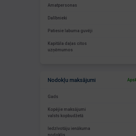
Amatpersonas
Dalībnieki
Patiesie labuma guvēji
Kapitāla daļas citos
uzņēmumos
Nodokļu maksājumi
Apsk
Gads
Kopējie maksājumi
valsts kopbudžetā
Iedzīvotāju ienākuma
nodoklis