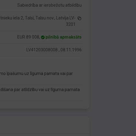
Sabiedrība ar ierobežotu atbildību
tnieku iela 2, Talsi, Talsu nov., Latvija LV-
3201
EUR 89 008,
pilnībā apmaksāts
LV41203008008 , 08.11.1996
tamo īpašumu uz līguma pamata vai par
īšana par atlīdzību vai uz līguma pamata