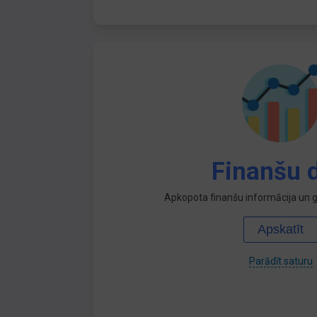
Finanšu d
Apkopota finanšu informācija un ga
Apskatīt
Parādīt saturu