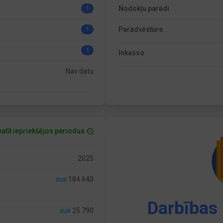
Nodokļu parādi
1
Parādvēsture
1
1
Inkasso
Nav datu
atīt iepriekšējos periodus
2025
184 640
EUR
Darbības 
25 790
EUR